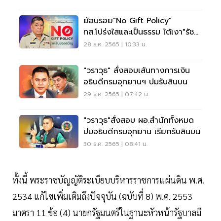
ย้อนรอย"No Gift Policy"
ทส.โปร่งใสและเป็นธรรม ใต้เงา"รัช
ฎา สุริยกุล ณ อยุธยา"
28 ธ.ค. 2565 | 10:33 น.
"วราวุธ" สั่งสอบเส้นทางการเงิน
อธิบดีกรมอุทยานฯ ปมรับสินบน
29 ธ.ค. 2565 | 07:42 น.
"วราวุธ"สั่งสอบ ผอ.สำนักทั้งหมด
ปมอธิบดีกรมอุทยาน เรียกรับสินบน
30 ธ.ค. 2565 | 08:41 น.
ทั้งนี้ พระราชบัญญัติระเบียบบริหารราชการแผ่นดิน พ.ศ.
2534 แก้ไขเพิ่มเติมถึงปัจจุบัน (ฉบับที่ 8) พ.ศ. 2553
มาตรา 11 ข้อ (4) นายกรัฐมนตรีในฐานะหัวหน้ารัฐบาลมี