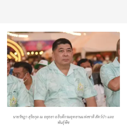
นายรัชฎา สุริยกุล ณ อยุธยา อธิบดีกรมอุทยานแห่งชาติ สัตว์ป่า และ
พันธุ์พืช