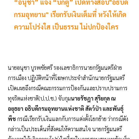
“อนุชา” แจง “บิ๊กตู่” เปิดทางสอบ"อธิบดี
กรมอุทยาน" เรียกรับเงินเต็มที่ หวังให้เกิด
ความโปร่งใส เป็นธรรม ไม่ปกป้องใคร
นายอนุชา บูรพชัยศรี รองเลขาธิการนายกรัฐมนตรีฝ่าย
การเมือง ปฏิบัติหน้าที่โฆษกประจำสำนักนายกรัฐมนตรี
เปิดเผยถึงกรณีคณะกรรมการป้องกันและปราบปรามการ
ทุจริตแห่งชาติ(ป.ป.ช.) จับกุม
นายรัชฎา สุริยกุล ณ
อยุธยา อธิบดีกรมอุทยานแห่งชาติ สัตว์ป่า และพันธุ์
พืช
กรณีเรียกรับเงินแลกกับการแต่งตั้งโยกย้าย ว่ากรณีดัง
กล่าวเป็นประเด็นที่สังคมให้ความสนใจ นายกรัฐมนตรี