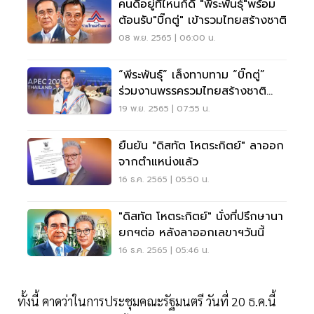
คนดีอยู่ที่ไหนก็ดี "พีระพันธุ์"พร้อม
ต้อนรับ"บิ๊กตู่" เข้ารวมไทยสร้างชาติ
08 พ.ย. 2565 | 06:00 น.
“พีระพันธุ์” เล็งทาบทาม “บิ๊กตู่”
ร่วมงานพรรครวมไทยสร้างชาติ
หลังจบเอเปค
19 พ.ย. 2565 | 07:55 น.
ยืนยัน "ดิสทัต โหตระกิตย์" ลาออก
จากตำแหน่งแล้ว
16 ธ.ค. 2565 | 05:50 น.
"ดิสทัต โหตระกิตย์" นั่งที่ปรึกษานา
ยกฯต่อ หลังลาออกเลขาฯวันนี้
16 ธ.ค. 2565 | 05:46 น.
ทั้งนี้ คาดว่าในการประชุมคณะรัฐมนตรี วันที่ 20 ธ.ค.นี้