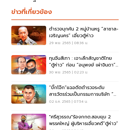
ข่าวที่เกี่ยวข้อง
ตำรวจบุกค้น 2 หมู่บ้านหรู “ลาซาล-
เจริญนคร” เอี่ยวตู้ห่าว
29 พ.ย. 2565 | 08:36 น.
ทุนจีนสีเทา : เจาะลึกสัญชาติไทย
“ตู้ห่าว” ก่อน “อนุพงษ์ เผ่าจินดา”
ลงนาม
30 พ.ย. 2565 | 02:23 น.
“บิ๊กโจ๊ก”แฉอดีตตำรวจระดับ
สารวัตรร่วมเป็นกรรมการบริษัท “ตู้
ห่าว”
02 ธ.ค. 2565 | 07:54 น.
"ศรีสุวรรณ"ร้องกกต.สอบยุบ 2
พรรคใหญ่ ผู้บริหารเอี่ยวคดี“ตู้ห่าว”