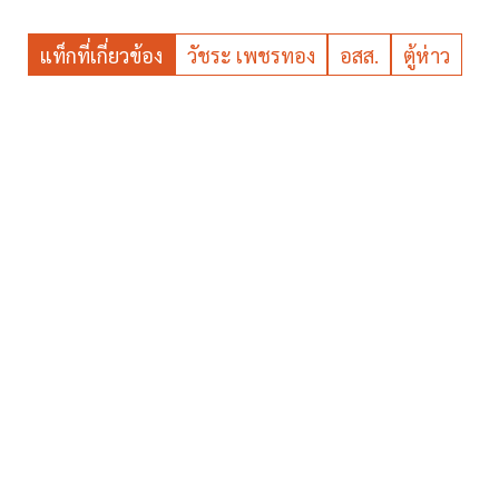
แท็กที่เกี่ยวข้อง
วัชระ เพชรทอง
อสส.
ตู้ห่าว