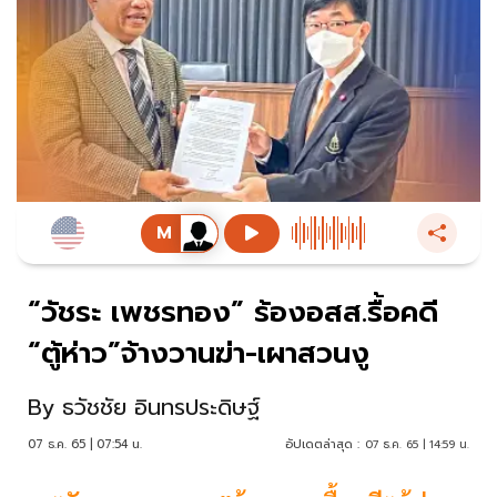
“วัชระ เพชรทอง” ร้องอสส.รื้อคดี
“ตู้ห่าว”จ้างวานฆ่า-เผาสวนงู
By
ธวัชชัย อินทรประดิษฐ์
07 ธ.ค. 65 | 07:54 น.
อัปเดตล่าสุด :
07 ธ.ค. 65 | 14:59 น.