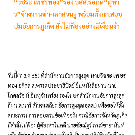
“วัชระ เพชรทอง”ร้อง อสส.รื้อคดี“ตู้ห่า
ว”จ้างวานฆ่า-เผาสวนงู พร้อมตั้งกก.สอบ
ปมอัยการภูเก็ต สั่งไม่ฟ้องอย่างมีเงื่อนงำ
วันนี้(7 ธ.ค.65) ที่สำนักงานอัยการสูงสุด
นายวัชระ เพชร
ทอง
อดีตส.ส.พรรคประชาธิปัตย์ ยื่นหนังสือผ่าน นาย
โกศลวัฒน์ อินทุจันทร์ยง รองโฆษกสำนักงานอัยการสูงสุด
ถึง น.ส.นารี ตัณฑเสถียร อัยการสูงสุด(อสส.) เพื่อขอให้ตั้ง
คณะกรรมการสอบสวนข้อเท็จจริง กรณีอัยการจังหวัดภูเก็ต
มีคำสั่งไม่ฟ้อง ผู้ต้องหาในคดี นายชัยณัฐร์ กรณ์ชายานันท์