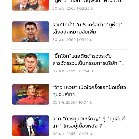
“ตู้ห่าว” ก่อน “อนุพงษ์ เผ่าจินดา”
ลงนาม
30 พ.ย. 2565 | 02:23 น.
รวบ"โทนี่"1 ใน 5 เครือข่าย"ตู้ห่าว"
เล็งออกหมายจับเพิ่ม
30 พ.ย. 2565 | 05:19 น.
“บิ๊กโจ๊ก”แฉอดีตตำรวจระดับ
สารวัตรร่วมเป็นกรรมการบริษัท “ตู้
ห่าว”
02 ธ.ค. 2565 | 07:54 น.
"จ้าว เหว่ย" เปิดใจครั้งแรกปัดเอี่ยว
ทุนจีนสีเทา
05 ธ.ค. 2565 | 10:04 น.
จาก "ทัวร์ศูนย์เหรียญ" สู่ “ทุนจีนสี
เทา” ใครอยู่เบื้องหลัง ?
06 ธ.ค. 2565 | 04:13 น.