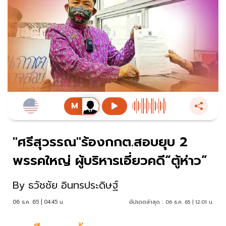
"ศรีสุวรรณ"ร้องกกต.สอบยุบ 2
พรรคใหญ่ ผู้บริหารเอี่ยวคดี“ตู้ห่าว”
By
ธวัชชัย อินทรประดิษฐ์
06 ธ.ค. 65 | 04:45 น.
อัปเดตล่าสุด :
06 ธ.ค. 65 | 12:01 น.