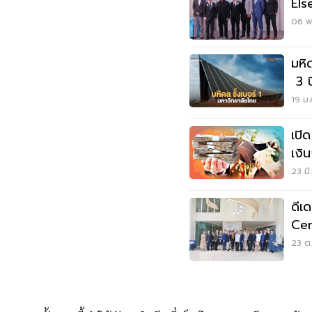
Els
06 พ
มหิ
3 ป
19 ม.
เปิ
เงิ
23 มี
ดีเ
Cen
ในม
23 ต.