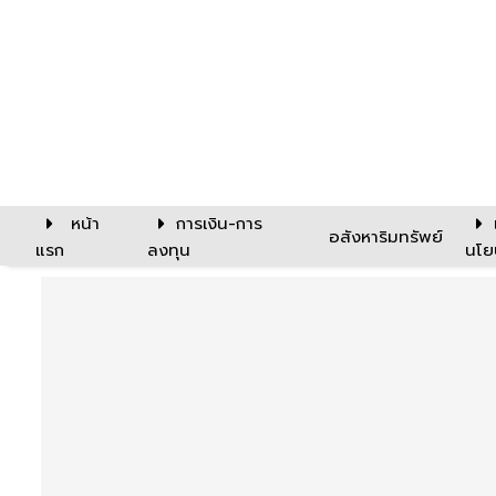
หน้า
การเงิน-การ
อสังหาริมทรัพย์
แรก
ลงทุน
นโย