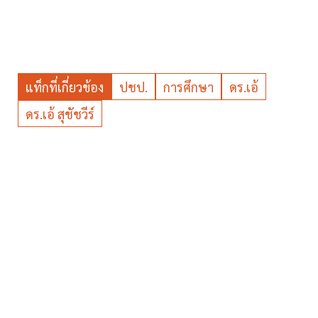
แท็กที่เกี่ยวข้อง
ปชป.
การศึกษา
ดร.เอ้
ดร.เอ้ สุชัชวีร์