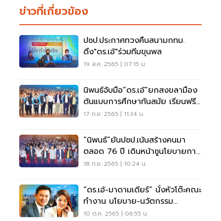
ข่าวที่เกี่ยวข้อง
ปชป.ประกาศทวงคืนสนามกทม.
ดึง"ดร.เอ้"ร่วมทีมขุนพล
19 ส.ค. 2565 | 07:15 น.
นิพนธ์จับมือ”ดร.เอ้”ยกสงขลามือง
ต้นแบบการศึกษาทันสมัย เรียนฟรี
รักษาฟรี
17 ก.ย. 2565 | 11:34 น.
“นิพนธ์”ยันปชป.เน้นสร้างคนมา
ตลอด 76 ปี เดินหน้าชูนโยบายการ
ศึกษาทันสมัย
18 ก.ย. 2565 | 10:24 น.
“ดร.เอ้-มาดามเดียร์” นั่งหัวโต๊ะคณะ
ทำงาน นโยบาย-นวัตกรรม
ปชป.กทม.
10 ต.ค. 2565 | 06:55 น.