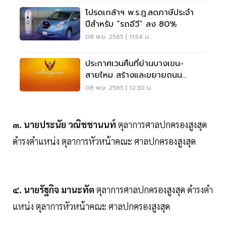
โปรดเกล้าฯ พ.ร.ฎ.ลดภาษีประจํา
ปีสําหรับ “รถอีวี” ลง 80%
08 พ.ย. 2565 | 11:54 น.
ประกาศเวนคืนที่ย่านบางเขน-
สายไหม สร้างและขยายถนน
รามอินทรา-ถนนเทพรักษ์
08 พ.ย. 2565 | 12:30 น.
๓. นายประนัย วณิชชานนท์
ตุลาการศาลปกครองสูงสุด
ดํารงตําแหน่ง ตุลาการหัวหน้าคณะ ศาลปกครองสูงสุด
๔. นายรัฐกิจ มานะทัต
ตุลาการศาลปกครองสูงสุด ดํารงตํา
แหน่ง ตุลาการหัวหน้าคณะ ศาลปกครองสูงสุด