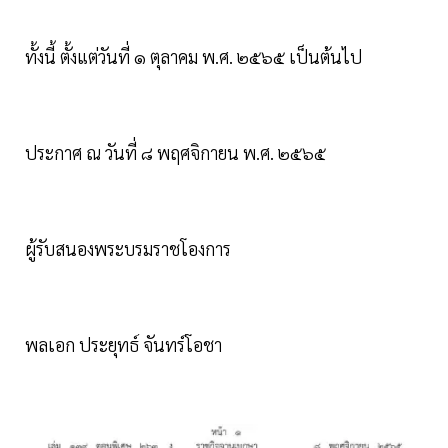
ทั้งนี้ ตั้งแต่วันที่ ๑ ตุลาคม พ.ศ. ๒๕๖๕ เป็นต้นไป
ประกาศ ณ วันที่ ๘ พฤศจิกายน พ.ศ. ๒๕๖๕
ผู้รับสนองพระบรมราชโองการ
พลเอก ประยุทธ์ จันทร์โอชา