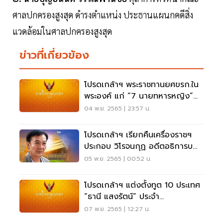
ศาลปกครองสูงสุด ดํารงตําแหน่ง ประธานแผนกคดีสิ่ง
แวดล้อมในศาลปกครองสูงสุด
ข่าวที่เกี่ยวข้อง
โปรดเกล้าฯ พระราชทานยศขรก.ใน
พระองค์ แก่ “7 นายทหารหญิง”
ได้เลื่อนยศสูงขึ้น
04 พ.ย. 2565 | 23:57 น.
โปรดเกล้าฯ เรียกคืนเครื่องราชฯ
ประกอบ วิโรจนกุฏ อดีตอธิการบ
ดีม.อุบลราชธานี
05 พ.ย. 2565 | 00:52 น.
โปรดเกล้าฯ แต่งตั้งทูต 10 ประเทศ
“ธานี แสงรัตน์” ประจำ
สหรัฐอเมริกา
07 พ.ย. 2565 | 12:27 น.