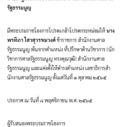
รัฐธรรมนูญ
มีพระบรมราชโองการโปรดเกล้าโปรดกระหม่อมให้
นาง
พรทิภา ไสวสุวรรณวงศ์
ข้าราชการ สํานักงานศาล
รัฐธรรมนูญ พ้นจากตําแหน่ง ที่ปรึกษาด้านวิชาการ (นัก
วิชาการศาลรัฐธรรมนูญ ทรงคุณวุฒิ) สํานักงานศาล
รัฐธรรมนูญ และแต่งตั้งให้ดํารงตําแหน่ง เลขาธิการสํา
นักงานศาลรัฐธรรมนูญ ตั้งแต่วันที่ ๑ ตุลาคม ๒๕๖๕
ประกาศ ณ วันที่ ๘ พฤศจิกายน พ.ศ. ๒๕๖๕
ผู้รับสนองพระบรมราชโองการ