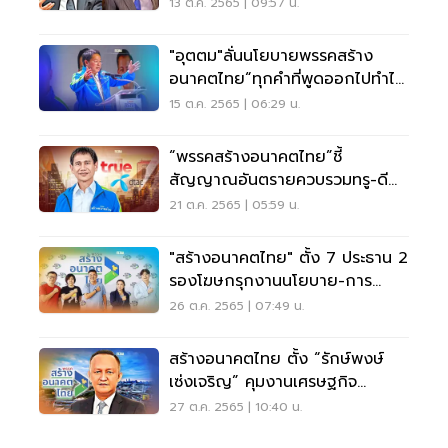
เดียว
13 ต.ค. 2565 | 09:57 น.
"อุตตม"ลั่นนโยบายพรรคสร้าง
อนาคตไทย“ทุกคำที่พูดออกไปทำได้
จริง”
15 ต.ค. 2565 | 06:29 น.
“พรรคสร้างอนาคตไทย”ชี้
สัญญาณอันตรายควบรวมทรู-ดี
แทค
21 ต.ค. 2565 | 05:59 น.
"สร้างอนาคตไทย" ตั้ง 7 ประธาน 2
รองโฆษกรุกงานนโยบาย-การ
สื่อสาร
26 ต.ค. 2565 | 07:49 น.
สร้างอนาคตไทย ตั้ง “รักษ์พงษ์
เซ่งเจริญ” คุมงานเศรษฐกิจ
ฐานราก
27 ต.ค. 2565 | 10:40 น.