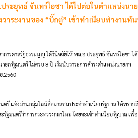
.อ.ประยุทธ์ จันทร์โอชา ได้ไปต่อในตำแหน่งนา
จ้งวาระงานของ “บิ๊กตู่” เข้าทำเนียบทำงานทัน
การศาลรัฐธรรมนูญ ได้วินิจฉัยให้ พล.อ.ประยุทธ์ จันทร์โอชา ได้
ายกรัฐมนตรี ไม่ครบ 8 ปี เริ่มนับวาระการดำรงตำแหน่งนายกฯ
ม.ย.2560
นตรี แจ้งผ่านกลุ่มไลน์สื่อมวลชนประจำทำเนียบรัฐบาล ให้ทราบถ
ละรัฐมนตรีว่าการกระทรวงกลาโหม โดยจะเข้าทำเนียบรัฐบาล เพื่อ