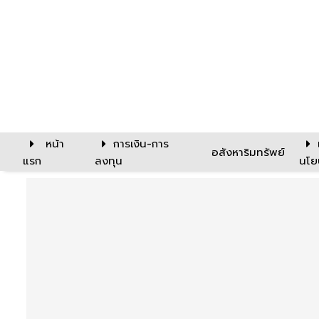
หน้า
การเงิน-การ
อสังหาริมทรัพย์
แรก
ลงทุน
นโย