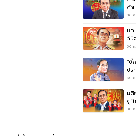
ตำแ
30 ก.
มติ
วินิ
30 ก.
“บิ
ปรา
ลุย
30 ก.
มติ
ตู่”ไ
30 ก.