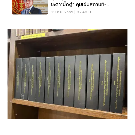
ชะตา"บิ๊กตู่" คุมเข้มสถานที่-
ถ่ายทอดสด
29 ก.ย. 2565 | 07:40 น.