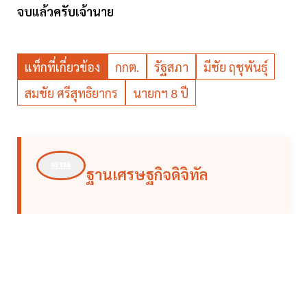
จบแล้วครับเจ้านาย
แท็กที่เกี่ยวข้อง
กกต.
รัฐสภา
มีชัย ฤชุพันธุ์
สมชัย ศรีสุทธิยากร
นายกฯ 8 ปี
ฐานเศรษฐกิจดิจิทัล