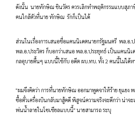
ดังนั้น นายทักษิณ ชินวัตร ควรเลิกทำพฤติกรรมแบบสุภาษิตท
คนใกล้ตัวที่นาย ทักษิณ รักก็เป็นได้
ส่วนในเรื่องการเสนอชื่อแคนนิเดตนายกรัฐมนตรี พล.อ.ปร
พล.อ.ประวิตร ก็บอกว่าเสนอ พล.อ.ประยุทธ์ เป็นแคนนิเดต
กลอุบายตื้นๆ แบบนี้ใช้กับ อดีต ผบ.ทบ. ทั้ง 2 คนนี้ไม่ได้
"ผมจึงคิดว่า การที่นายทักษิณ ออกมาพูดจาให้ร้าย ยุแยง
ซื้อตั๋วเครื่องบินกลับมาสู้คดี พิสูจน์ความจริงจะดีกว่า
พ่นน้ำลายในโซเชียลแบบนี้" นายสามารถ ระบุ