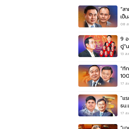
“สา
เป็
ป้อ
08 ส.
9 อ
ตู่
13 ส.
“ทั
100
ตั้ง
17 ส.
"แร
ธน.เ
ปี 
17 ส.
“มา