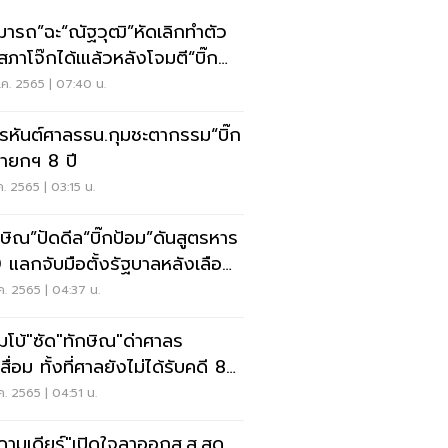
มารถ”ฉะ“ณัฐวุฒิ”หัดเลิกทำตัว
นสภาโจ๊กได้เแล้วหลังโจมตี“บิ๊ก
ม”
ค. 2565 | 07:40 น.
รหันต์ศาลรธน.กุมชะตากรรม“บิ๊ก
”นายกฯ 8 ปี
ค. 2565 | 03:15 น.
กษิณ”ปัดดีล“บิ๊กป้อม”ดันสูตรหาร
 แลกจับมือตั้งรัฐบาลหลังเลือก
ค. 2565 | 04:37 น.
มโบ้"ซัด"ทักษิณ"ด่าศาลร
สื่อม ทั้งที่ศาลยังไม่ได้รับคดี 8
นายกฯ
ค. 2565 | 04:51 น.
ดามเดียร์"เปิดใจลาออกส.ส.สุด