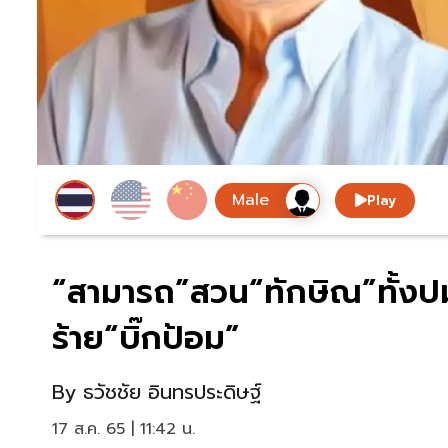
Play
“สามารถ”สวน“ทักษิณ”ทั้งป
ร้าย“บิ๊กป้อม”
By
ธวัชชัย อินทรประดิษฐ์
17 ส.ค. 65 | 11:42 น.