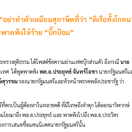
่าทำตัวเหมือนสุภาษิตที่ว่า “ติเรือทั้งโกลน
าดพิงให้ร้าย “บิ๊กป้อม”
กระทรวงยุติธรรม ได้โพสต์ข้อความผ่านเฟซบุ๊กส่วนตัว ถึงกรณี
นาย
ระเทศ ได้พูดพาดพิง
พล.อ.ประยุทธ์ จันทร์โอชา
นายกรัฐมนตรีแ
์สุวรรณ
รองนายกรัฐมนตรีและหัวหน้าพรรคพลังประชารัฐ ว่า
รีที่ตกเป็นผู้ต้องหาในหลายคดี ที่มีโทษถึงจำคุก ได้ออกมาวิพากษ์
มโยงมาถึง พล.อ.ประยุทธ์ และ พาดพิงไปถึง พล.อ.ประวิตร
องการเสนอชื่อแคนนิเดตนายกรัฐมนตรีนั้น