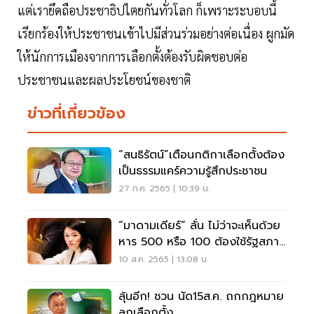
แต่เรายึดถือประชาธิปไตยกันทั่วโลก ก็เพราะระบอบนี้
เรียกร้องให้ประชาชนเข้าไปมีส่วนร่วมอย่างต่อเนื่อง ผูกมัด
ให้นักการเมืองจากการเลือกตั้งต้องรับผิดชอบต่อ
ประชาชนและผลประโยชน์ของชาติ
ข่าวที่เกี่ยวข้อง
“สนธิรัตน์”เตือนกติกาเลือกตั้งต้อง
เป็นธรรมแคร์ความรู้สึกประชาชน
27 ก.ค. 2565 | 10:39 น.
“มาดามเดียร์” ลั่น ไม่ว่าจะเห็นด้วย
หาร 500 หรือ 100 ต้องใช้รัฐสภา
เป็นทางออก
10 ส.ค. 2565 | 13:08 น.
ลุ้นอีก! ชวน นัด15ส.ค. ถกกฎหมาย
ลูกเลือกตั้ง