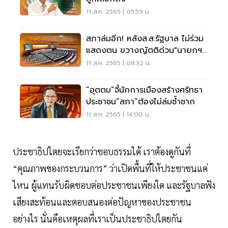
11 ส.ค. 2565 | 05:59 น.
สภาล่มอีก! หลังส.ส.รัฐบาล ไม่ร่วม
แสดงตน ขวางญัตติด่วน"นายกฯ
8 ปี"
11 ส.ค. 2565 | 08:32 น.
“อุตตม”จี้นักการเมืองสร้างศรัทธา
ประชาชน“สภา”ต้องไม่ล่มซ้ำซาก
11 ส.ค. 2565 | 14:00 น.
ประชาธิปไตยจะเรียกว่าชอบธรรมได้ เราต้องดูกันที่
“คุณภาพของกระบวนการ” ว่าเปิดพื้นที่ให้ประชาชนแค่
ไหน ผู้แทนรับผิดชอบต่อประชาชนเพียงใด และรัฐบาลฟัง
เสียงสะท้อนและตอบสนองต่อปัญหาของประชาชน
อย่างไร นั่นคือเหตุผลที่เราเป็นประชาธิปไตยกัน