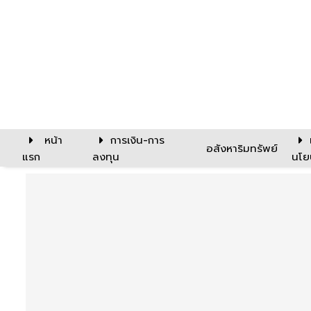
หน้า
การเงิน-การ
อสังหาริมทรัพย์
แรก
ลงทุน
นโย