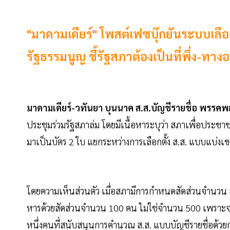
"มาดามเดียร์" โพสต์เฟซบุ๊กยันระบบเลือ
รัฐธรรมนูญ ชี้รัฐสภาต้องเป็นที่พึ่ง
มาดามเดียร์-วทันยา บุนนาค ส.ส.บัญชีรายชื่อ พรรคพ
ประชุมร่วมรัฐสภาล่ม โดยมีเนื้อหาระบุว่า สภาเพื่อประช
มาเป็นบัตร 2 ใบ แยกระหว่างการเลือกตั้ง ส.ส. แบบแบ่
โดยความเห็นส่วนตัว เมื่อสภามีการกำหนดสัดส่วนจำนวน ส
หารด้วยสัดส่วนจำนวน 100 คน ไม่ใช่จำนวน 500 เพราะจะ
หนึ่งคนที่สนับสนุนการคำนวณ ส.ส. แบบบัญชีรายชื่อด้