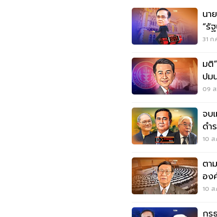
นาย
“รัฐ
31 ก.
มติ“ฝ่าย
ปมน
09 ส.
จบแ
ดำร
10 ส.
ตาม
องค
50
10 ส.
กรธ