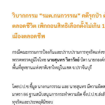
วิบากกรรม “รมต.กนกวรรณ” คดีรุกป่า ต้
ตลอดชีวิต เพิกถอนสิทธิเลือกตั้งไม่เกิ
เมืองตลอดชีพ
กรณีคณะกรรมการป้องกันและปราบปรามการทุจริตแห่งชาติ (
พรรคพรรคภูมิใจไทย
นายสุนทร วิลาวัลย์
บิดา นายกองค์ก
พื้นที่อุทยานแห่งชาติเขาใหญ่ในเขต จ.ปราจีนบุรี
โดยป.ป.ช.ชี้มูล นางกนกวรรณ และ นายสุนทร มีควา
มาตรา 86 ฐานสนับสนุนการกระทำความผิด ซึ่งป.ป.ช.ส่งสำ
ทุจริตและประพฤติมิชอบ