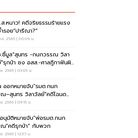
.ส.หนาว! คดีจริยธรรมร้ายแรง
ซ้ำรอย“ปารีณา?”
.ย. 2565 | 00:09 น.
.ชี้มูล“สุนทร -กนกวรรณ วิลา
ย์”รุกป่า ชง อสส.-ศาลฎีกาฟันผิด
ยธรรม
.ย. 2565 | 03:05 น.
น ออกหมายจับ"รมต.กนก
ณ–สุนทร วิลาวัลย์”คดีโฉนด
ที่อุทยานเขาใหญ่
.ย. 2565 | 09:15 น.
อนุมัติหมายจับ"พ่อรมต.กนก
ณ”คดีรุกป่า“ กับพวก
.ย. 2565 | 12:57 น.