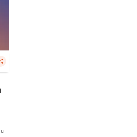
ค
 น.