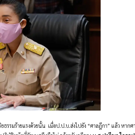
ริยธรรมร้ายแรงด้วยนั้น เมื่อป.ป.บ.ส่งไปยัง “ศาลฎีกา” แล้ว หากศ