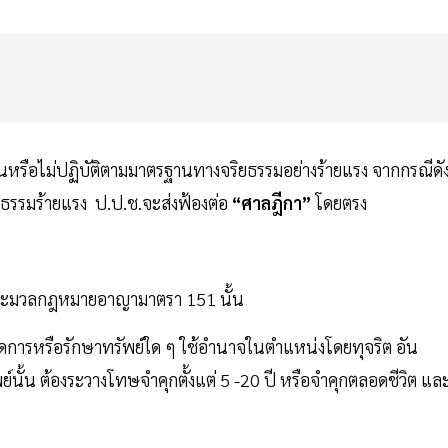
ืนหรือไม่ปฏิบัติตามมาตรฐานทางจริยธรรมอย่างร้ายแรง จากกรณีดั
ยธรรมร้ายแรง ป.ป.ช.จะส่งฟ้องต่อ
“ศาลฎีกา”
โดยตรง
ประมวลกฎหมายอาญามาตรา 151 นั้น
ำ จัดการหรือรักษาทรัพย์ใด ๆ ใช้อำนาจในตำแหน่งโดยทุจริต อัน
์นั้น ต้องระวางโทษจำคุกตั้งแต่ 5 -20 ปี หรือจำคุกตลอดชีวิต แล