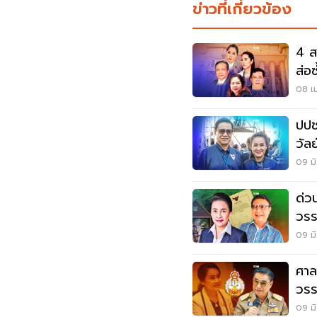
ข่าวที่เกี่ยวข้อง
4 ส
ส่อ
08 เม
ปปช
วัล
จริ
09 มิ
ด่ว
วรร
ทับ
09 มิ
ศาล
วรร
09 มิ