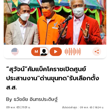
“สุวัจน์”คัมแบ็คโคราชเปิดศูนย์
ประสานงาน"ด่านขุนทด"รับเลือกตั้ง
ส.ส.
By
ธวัชชัย อินทรประดิษฐ์
09 พ.ค. 65 | 11:01 น.
อัปเดตล่าสุด :
09 พ.ค. 65 | 18:24 น.