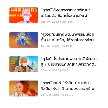
“สุวัจน์”สั่งลูกพรรคชาติพัฒนา
เตรียมตัวเลือกตั้งสนามใหญ่
02 ก.พ. 2565 | 09:13 น.
"สุวัจน์"ยันชาติพัฒนาพร้อมเลือก
ตั้ง ฝาก"เทวัญ"ให้ชาวโคราชช่วย
สนับสนุน
14 เม.ย. 2565 | 10:49 น.
“สุวัจน์’นั่งประธานพรรคชาติพัฒนา
ชู 7 นโยบายแก้ปัญหามหาวิกฤต
ประเทศ
23 เม.ย. 2565 | 09:21 น.
“สุวัจน์”ยินดี “กำปั่น บ้านแท่น”
ศิลปินแห่งชาติ ยกย่องช่วยสร้าง
SOFT POWER
28 เม.ย. 2565 | 08:50 น.