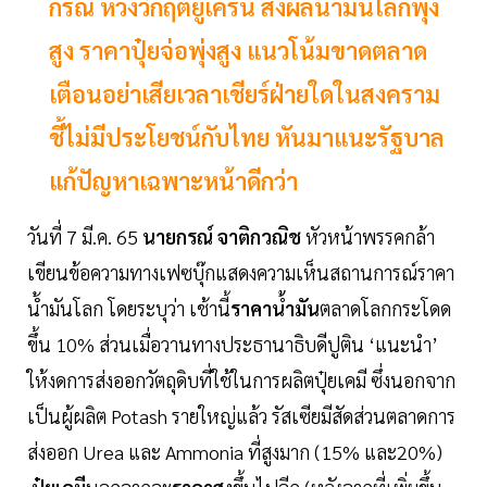
กรณ์ ห่วงวิกฤตยูเครน ส่งผลน้ำมันโลกพุ่ง
สูง ราคาปุ๋ยจ่อพุ่งสูง แนวโน้มขาดตลาด
เตือนอย่าเสียเวลาเชียร์ฝ่ายใดในสงคราม
ชี้ไม่มีประโยชน์กับไทย หันมาแนะรัฐบาล
แก้ปัญหาเฉพาะหน้าดีกว่า
วันที่ 7 มี.ค. 65
นายกรณ์ จาติกวณิช
หัวหน้าพรรคกล้า
เขียนข้อความทางเฟซบุ๊กแสดงความเห็นสถานการณ์ราคา
น้ำมันโลก โดยระบุว่า เช้านี้
ราคานํ้ามัน
ตลาดโลกกระโดด
ขึ้น 10% ส่วนเมื่อวานทางประธานาธิบดีปูติน ‘แนะนำ’
ให้งดการส่งออกวัตถุดิบที่ใช้ในการผลิตปุ๋ยเคมี ซึ่งนอกจาก
เป็นผู้ผลิต Potash รายใหญ่แล้ว รัสเซียมีสัดส่วนตลาดการ
ส่งออก Urea และ Ammonia ที่สูงมาก (15% และ20%)