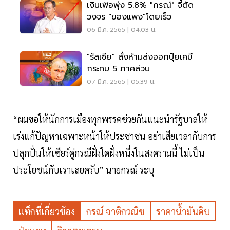
เงินเฟ้อพุ่ง 5.8% "กรณ์" จี้ตัด
วงจร "ของแพง"โดยเร็ว
06 มี.ค. 2565 | 04:03 น.
"รัสเซีย" สั่งห้ามส่งออกปุ๋ยเคมี
กระทบ 5 ภาคส่วน
07 มี.ค. 2565 | 05:39 น.
“ผมขอให้นักการเมืองทุกพรรคช่วยกันแนะนำรัฐบาลให้
เร่งแก้ปัญหาเฉพาะหน้าให้ประชาชน อย่าเสียเวลากับการ
ปลุกปั่นให้เชียร์คู่กรณีฝั่งใดฝั่งหนึ่งในสงครามนี้ ไม่เป็น
ประโยชน์กับเราเลยครับ” นายกรณ์ ระบุ
แท็กที่เกี่ยวข้อง
กรณ์ จาติกวณิช
ราคานํ้ามันดิบ