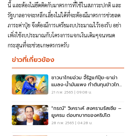
นี้ และต้องไม่ยึดติดกับมาตรการที่ใช้ในสภาวะปกติ และ
รัฐบาลอาจจะหลีกเลี่ยงไม่ได้ที่จะต้องมีมาตรการช่วยลด
ภาระค่าปุ๋ย จึงต้องมีการเตรียมงบประมาณไว้รองรับ อย่า
เพิ่งใช้งบประมาณกับโครงการแจกเงินเดิมๆจนหมด
กระสุนที่จะช่วยเกษตรกรครับ
ข่าวที่เกี่ยวข้อง
ชาวนาไทยอ่วม จี้รัฐแก้ปุ๋ย-ยาฆ่า
แมลง-น้ำมันแพง ทำต้นทุนข้าวไทย
พุ่ง
21 ก.พ. 2565 | 09:08 น.
"กรณ์" วิเคราะห์ สงครามรัสเซีย –
ยูเครน ต่อบทบาทของคริปโต
28 ก.พ. 2565 | 04:28 น.