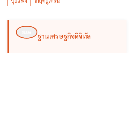
ปุ๋ยแพง
วิกฤตยูเครน
ฐานเศรษฐกิจดิจิทัล