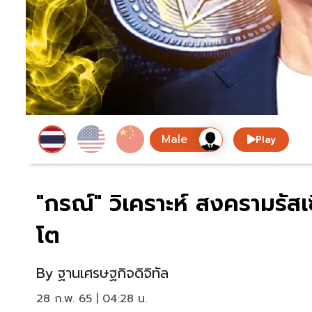
Play
"กรณ์" วิเคราะห์ สงครามรัส
โต
By
ฐานเศรษฐกิจดิจิทัล
28 ก.พ. 65 | 04:28 น.