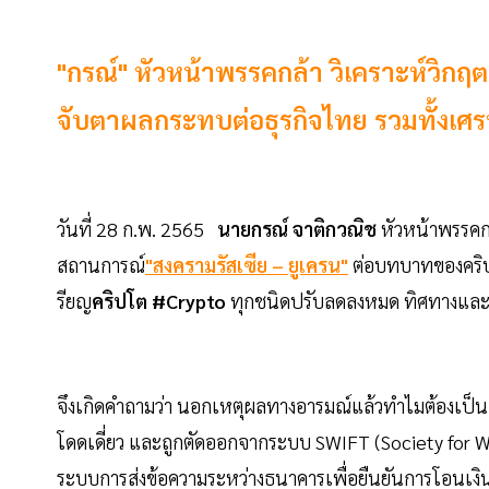
"กรณ์" หัวหน้าพรรคกล้า วิเคราะห์วิกฤ
จับตาผลกระทบต่อธุรกิจไทย รวมทั้งเศร
วันที่ 28 ก.พ. 2565
นายกรณ์ จาติกวณิช
หัวหน้าพรรคกล
สถานการณ์
"สงครามรัสเซีย – ยูเครน"
ต่อบทบาทของคริป
รียญ
คริปโต #Crypto
ทุกชนิดปรับลดลงหมด ทิศทางและพ
จึงเกิดคำถามว่า นอกเหตุผลทางอารมณ์แล้วทำไมต้องเป็นเช่
โดดเดี่ยว และถูกตัดออกจากระบบ SWIFT (Society for W
ระบบการส่งข้อความระหว่างธนาคารเพื่อยืนยันการโอนเงิ