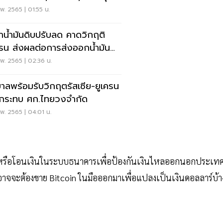
พ. 2565 | 01:55 น.
าน้ำมันดิบปรับลด คาดวิกฤติ
ครน ส่งผลต่อการส่งออกน้ำมัน
เซียไม่มาก
พ. 2565 | 02:36 น.
บาลพร้อมรับวิกฤตรัสเซีย-ยูเครน
่อกระทบ ศก.ไทยวงจำกัด
พ. 2565 | 04:01 น.
อนหรือโอนเงินในระบบธนาคารเพื่อป้องกันเงินไหลออกนอกประเท
าจจะต้องขาย Bitcoin ในมือออกมาเพื่อแปลงเป็นเงินดอลลาร์บ้า