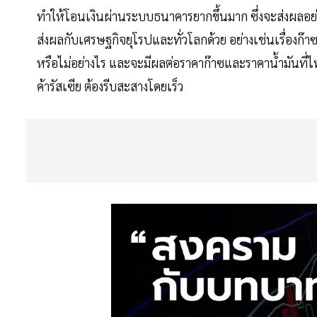
ทำให้โอนเงินผ่านระบบธนาคารยากขึ้นมาก ซึ่งจะส่งผลอย่
ส่งผลกับเศรษฐกิจยุโรปและทั่วโลกด้วย อย่างเช่นเรื่องก๊า
หรือไม่อย่างไร และจะมีผลต่อราคาก๊าซและราคานํ้ามันที่ไ
ค้ารัสเซีย ต้องรีบสะสางโดยเร็ว