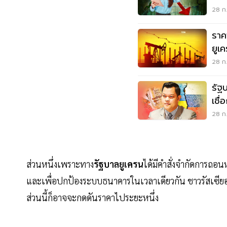
28 ก.
ราค
ยูเ
รัส
28 ก.
รัฐ
เชื
28 ก.
ส่วนหนึ่งเพราะทาง
รัฐบาลยูเครน
ได้มีคำสั่งจำกัดการถ
และเพื่อปกป้องระบบธนาคารในเวลาเดียวกัน ชาวรัสเซียอ
ส่วนนี้ก็อาจจะกดดันราคาไประยะหนึ่ง