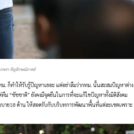
 เกษรา ธัญลักษณ์ภาคย์
กทม. ก็ทำให้รับรู้ปัญหาเยอะ แต่อย่าลืมว่ากทม. นั้นสะสมปัญหาต่า
ทีม “ชัชชาติ” ยังคงมีจุดยืนในการที่จะแก้ไขปัญหาทั้งมิติสังคม
ย18 ด้าน ให้สอดรับกับบริบทการพัฒนาพื้นที่แต่ละเขตเพราะ