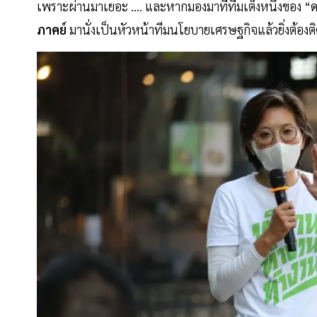
เพราะผ่านมาเยอะ .... และหากมองมาที่ทีมเต็งหนึ่งของ “ดร.
ภาคย์
มานั่งเป็นหัวหน้าทีมนโยบายเศรษฐกิจแล้วยิ่งต้องต