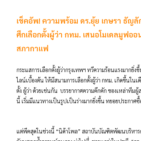
เช็คอัพ! ความพร้อม ดร.ยุ้ย เกษรา ธัญล
ศึกเลือกตั้งผู้ว่า กทม. เสนอโมเดลมูฟอ
สภากาแฟ
กระแสการเลือกตั้งผู้ว่ากรุงเทพฯ ทวีความร้อนแรงมากยิ่ง
ไลน์เบื้องต้น ให้มีสนามการเลือกตั้งผู้ว่า กทม. เกิดขึ้
ตั้ง ผู้ว่า ด้วยเช่นกัน บรรยากาศความคึกคัก ของเหล่าทีมผู
นี้ เริ่มมีแนวทางเป็นรูปเป็นร่างมากยิ่งขึ้น ทยอยประก
แต่พีคสุดในช่วงนี้ “นิด้าโพล” สถาบันบัณฑิตพัฒนบริหา