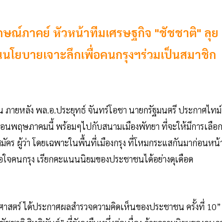
ักษณ์ภาคย์ หัวหน้าทีมเศรษฐกิจ "ชัชชาติ" ลุย
อนนโยบายเจาะลึกเพื่อคนกรุงฯร่วมเป็นสมาชิก
ขึ้น ภายหลัง พล.อ.ประยุทธ์ จันทร์โอชา นายกรัฐมนตรี ประกาศไทม์
นในเดือนพฤษภาคมนี้ พร้อมๆไปกับสนามเมืองพัทยา ที่จะให้มีการเลือ
้สมัคร ผู้ว่า โดยเฉพาะในพื้นที่เมืองกรุง ที่โหมกระแสกันมาก่อนหน้
าศซื้อใจคนกรุง เรียกคะแนนนิยมของประชาชนได้อย่างดุเดือด
รศาสตร์ ได้ประกาศผลสำรวจความคิดเห็นของประชาชน ครั้งที่ 10”