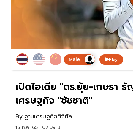
Play
เปิดไอเดีย "ดร.ยุ้ย-เกษรา ธ
เศรษฐกิจ "ชัชชาติ"
By
ฐานเศรษฐกิจดิจิทัล
15 ก.พ. 65 | 07:09 น.