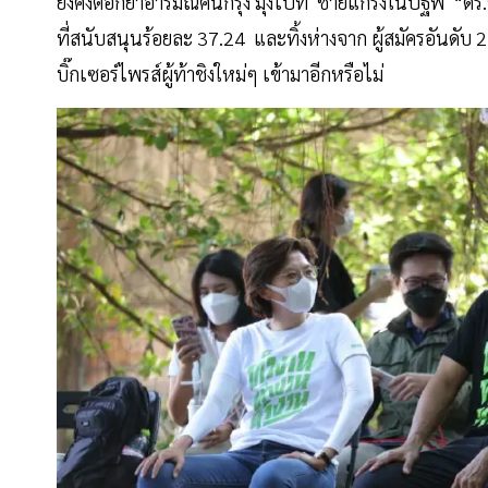
ยังคงตอกย้ำอารมณ์คนกรุง มุ่งไปที่ ชายแกร่งในปฐพี “ดร.ชัช
ที่สนับสนุนร้อยละ 37.24 และทิ้งห่างจาก ผู้สมัครอันดับ 
บิ๊กเซอร์ไพรส์ผู้ท้าชิงใหม่ๆ เข้ามาอีกหรือไม่