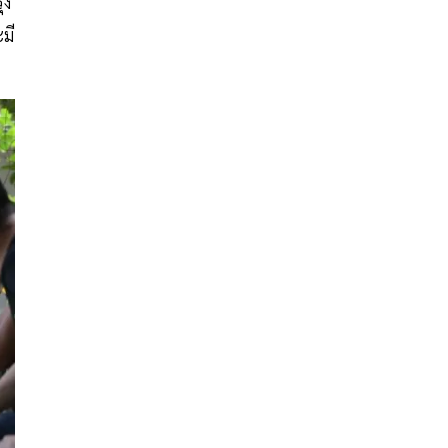
ุง
มี