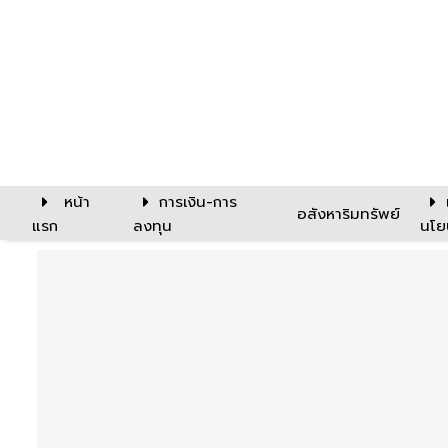
หน้า
การเงิน-การ
อสังหาริมทรัพย์
แรก
ลงทุน
นโย