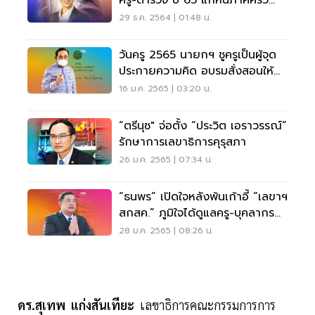
ครู-ตำรวจ ปี 65 แก้หนี้ภาคครัว
เรือน
29 ธ.ค. 2564 | 01:48 น.
วันครู 2565 นายกฯ ชูครูเป็นผู้จุด
ประกายความคิด อบรมสั่งสอนให้
ศิษย์เป็นคนดี
16 ม.ค. 2565 | 03:20 น.
“ตรีนุช" จ่อตั้ง “ประวิต เอราวรรณ์”
รักษาการเลขาธิการคุรุสภา
26 ม.ค. 2565 | 07:34 น.
“ธนพร” เปิดใจหลังพ้นเก้าอี้ “เลขาฯ
สกสค.” ภูมิใจได้ดูแลครู-บุคลากร
ศึกษา
28 ม.ค. 2565 | 08:26 น.
ดร.สุเทพ แก่งสันเทียะ
เลขาธิการคณะกรรมการการ