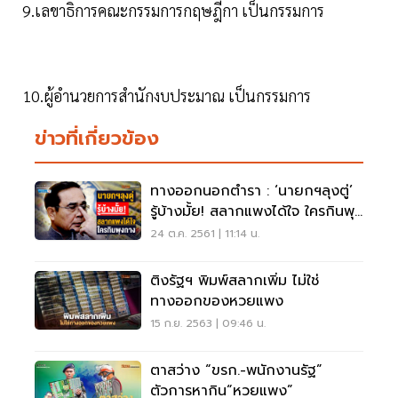
9.เลขาธิการคณะกรรมการกฤษฎีกา เป็นกรรมการ
10.ผู้อำนวยการสำนักงบประมาณ เป็นกรรมการ
ข่าวที่เกี่ยวข้อง
ทางออกนอกตำรา : ‘นายกฯลุงตู่’
รู้บ้างมั้ย! สลากแพงได้ใจ ใครกินพุง
กาง
24 ต.ค. 2561 | 11:14 น.
ติงรัฐฯ พิมพ์สลากเพิ่ม ไม่ใช่
ทางออกของหวยแพง
15 ก.ย. 2563 | 09:46 น.
ตาสว่าง “ขรก.-พนักงานรัฐ”
ตัวการหากิน“หวยแพง”