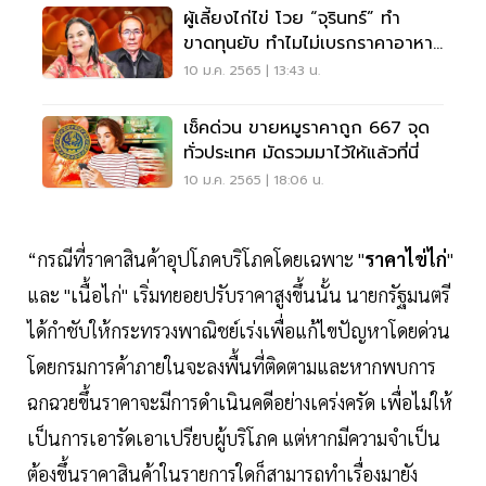
ผู้เลี้ยงไก่ไข่ โวย “จุรินทร์” ทำ
ขาดทุนยับ ทำไมไม่เบรกราคาอาหาร
สัตว์บ้าง
10 ม.ค. 2565 | 13:43 น.
เช็คด่วน ขายหมูราคาถูก 667 จุด
ทั่วประเทศ มัดรวมมาไว้ให้แล้วที่นี่
10 ม.ค. 2565 | 18:06 น.
“กรณีที่ราคาสินค้าอุปโภคบริโภคโดยเฉพาะ "
ราคาไข่ไก่
"
และ "เนื้อไก่" เริ่มทยอยปรับราคาสูงขึ้นนั้น นายกรัฐมนตรี
ได้กำชับให้กระทรวงพาณิชย์เร่งเพื่อแก้ไขปัญหาโดยด่วน
โดยกรมการค้าภายในจะลงพื้นที่ติดตามและหากพบการ
ฉกฉวยขึ้นราคาจะมีการดำเนินคดีอย่างเคร่งครัด เพื่อไม่ให้
เป็นการเอารัดเอาเปรียบผู้บริโภค แต่หากมีความจำเป็น
ต้องขึ้นราคาสินค้าในรายการใดก็สามารถทำเรื่องมายัง