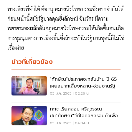
ทางเดียวที่ทำได้ คือ กฎหมายนิรโทษกรรมซึ่งหากจำกันได้
ก่อนหน้านี้สมัยรัฐบาลคุณยิ่งลักษณ์ ชินวัตร มีความ
พยายามจะผลักดันกฎหมายนิรโทษกรรมให้เกิดขึ้นจนเกิด
การชุมนุมทางการเมืองขึ้นซึ่งถ้าจะทำในรัฐบาลชุดนี้ก็ไม่ใช่
เรื่องง่าย
ข่าวที่เกี่ยวข้อง
"ทักษิณ"ประกาศจะกลับบ้าน ปี 65
เผยอยากเลี้ยงหลาน-ช่วยงานรัฐ
05 ม.ค. 2565 | 02:26 น.
กกต.เรียกสอบ ศรีสุวรรณ
ปม“ทักษิณ"วีดีโอคอลครอบงำเพื่อ
ไทย
05 ม.ค. 2565 | 04:04 น.