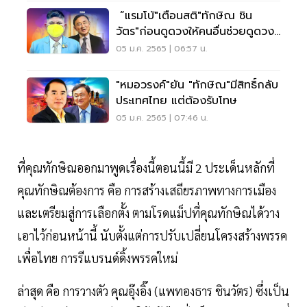
“แรมโบ้"เตือนสติ"ทักษิณ ชิน
วัตร"ก่อนดูดวงให้คนอื่นช่วยดูดวง
ตัวเองก่อน
05 ม.ค. 2565 | 06:57 น.
"หมอวรงค์"ยัน "ทักษิณ"มีสิทธิ์กลับ
ประเทศไทย แต่ต้องรับโทษ
05 ม.ค. 2565 | 07:46 น.
ที่คุณทักษิณออกมาพูดเรื่องนี้ตอนนี้มี 2 ประเด็นหลักที่
คุณทักษิณต้องการ คือ การสร้างเสถียรภาพทางการเมือง
และเตรียมสู่การเลือกตั้ง ตามโรดแม็ปที่คุณทักษิณได้วาง
เอาไว้ก่อนหน้านี้ นับตั้งแต่การปรับเปลี่ยนโครงสร้างพรรค
เพื่อไทย การรีแบรนด์ดิ้งพรรคใหม่
ล่าสุด คือ การวางตัว คุณอุ๊งอิ๊ง (แพทองธาร ชินวัตร) ซึ่งเป็น