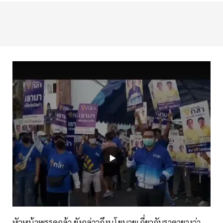
หัวหน้าพรรคกล้า ยังกล่าวถึงนโยบายเกี่ยวกับราคายางว่า