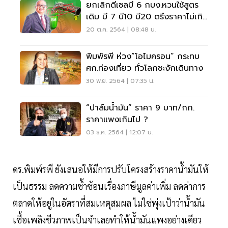
ยกเลิกดีเซลบี 6 กบง.หวนใช้สูตร
เดิม บี 7 บี10 บี20 ตรึงราคาไม่เกิน
30 บ./ล.
20 ต.ค. 2564 | 08:48 น.
พิมพ์รพี ห่วง“โอไมครอน” กระทบ
ศก.ท่องเที่ยว ทั่วโลกชะงักเดินทาง
30 พ.ย. 2564 | 07:35 น.
“ปาล์มน้ำมัน” ราคา 9 บาท/กก.
ราคาแพงเกินไป ?
03 ธ.ค. 2564 | 12:07 น.
ดร.พิมพ์รพี ยังเสนอให้มีการปรับโครงสร้างราคาน้ำมันให้
เป็นธรรม ลดความซ้ำซ้อนเรื่องภาษีมูลค่าเพิ่ม ลดค่าการ
ตลาดให้อยู่ในอัตราที่สมเหตุสมผล ไม่ใช่พุ่งเป้าว่าน้ำมัน
เชื้อเพลิงชีวภาพเป็นจำเลยทำให้น้ำมันแพงอย่างเดียว