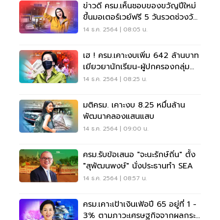
ข่าวดี ครม.เห็นชอบของขวัญปีใหม่
ขึ้นมอเตอร์เวย์ฟรี 5 วันรวดช่วงวัน
หยุดยาว
14 ธ.ค. 2564 | 08:05 น.
เฮ ! ครม.เคาะงบเพิ่ม 642 ล้านบาท
เยียวยานักเรียน-ผู้ปกครองกลุ่ม
ตกหล่น
14 ธ.ค. 2564 | 08:25 น.
มติครม. เคาะงบ 8.25 หมื่นล้าน
พัฒนาคลองแสนแสบ
14 ธ.ค. 2564 | 09:00 น.
ครม.รับข้อเสนอ "จะนะรักษ์ถิ่น" ตั้ง
"สุพัฒนพงษ์" นั่งประธานทำ SEA
14 ธ.ค. 2564 | 08:57 น.
ครม.เคาะเป้าเงินเฟ้อปี 65 อยู่ที่ 1 -
3% ตามภาวะเศรษฐกิจจากผลกระ