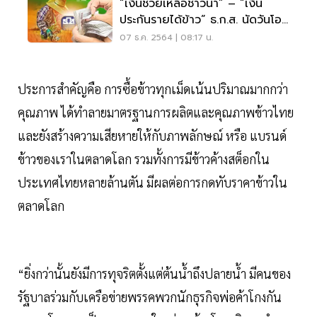
“เงินช่วยเหลือชาวนา” – “เงิน
ประกันรายได้ข้าว” ธ.ก.ส. นัดวันโอน
เงินแล้ว
07 ธ.ค. 2564 | 08:17 น.
ประการสำคัญคือ การซื้อข้าวทุกเม็ดเน้นปริมาณมากกว่า
คุณภาพ ได้ทำลายมาตรฐานการผลิตและคุณภาพข้าวไทย
และยังสร้างความเสียหายให้กับภาพลักษณ์ หรือ แบรนด์
ข้าวของเราในตลาดโลก รวมทั้งการมีข้าวค้างสต็อกใน
ประเทศไทยหลายล้านตัน มีผลต่อการกดทับราคาข้าวใน
ตลาดโลก
“ยิ่งกว่านั้นยังมีการทุจริตตั้งแต่ต้นน้ำถึงปลายน้ำ มีคนของ
รัฐบาลร่วมกับเครือข่ายพรรคพวกนักธุรกิจพ่อค้าโกงกัน