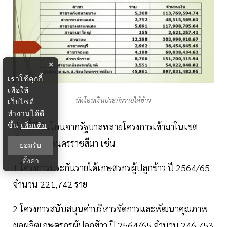
×
เราใช้คุกกี้
เพื่อให้
นัดโอนเงินประกันรายได้ข้าว
เว็บไซต์
ทำงานได้ดี
ขึ้น
เพิ่มเติม
ช่วงนี้มีเงินโอนจากรัฐบาลหลายโครงการเข้ามาในเขต
พื้นที่จังหวัดนครราชสีมา เช่น
ยอมรับ
ตั้งค่า
1 โครงการประกันรายได้เกษตรกรผู้ปลูกข้าว ปี 2564/65
จำนวน 221,742 ราย
2 โครงการสนับสนุนค่าบริหารจัดการและพัฒนาคุณภาพ
ผลผลิตเกษตรกรผู้ปลูกข้าว ปี 2564/65 จำนวน 246,753