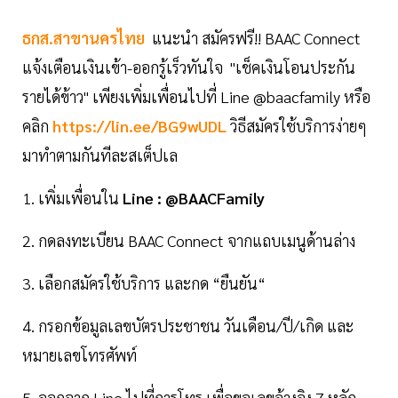
ธกส.สาขานครไทย
แนะนำ สมัครฟรี!! BAAC Connect
แจ้งเตือนเงินเข้า-ออกรู้เร็วทันใจ "เช็คเงินโอนประกัน
รายได้ข้าว" เพียงเพิ่มเพื่อนไปที่ Line @baacfamily หรือ
คลิก
https://lin.ee/BG9wUDL
วิธีสมัครใช้บริการง่ายๆ
มาทำตามกันทีละสเต็ปเล
1. เพิ่มเพื่อนใน
Line : @BAACFamily
2. กดลงทะเบียน BAAC Connect จากแถบเมนูด้านล่าง
3. เลือกสมัครใช้บริการ และกด “ยืนยัน“
4. กรอกข้อมูลเลขบัตรประชาชน วันเดือน/ปี/เกิด และ
หมายเลขโทรศัพท์
5. ออกจาก Line ไปที่การโทร เพื่อขอเลขอ้างอิง 7 หลัก