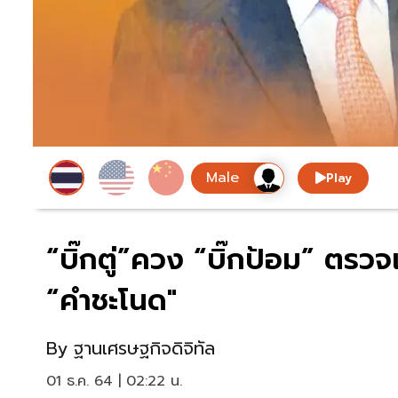
Play
“บิ๊กตู่”ควง “บิ๊กป้อม” ตรว
“คำชะโนด"
By
ฐานเศรษฐกิจดิจิทัล
01 ธ.ค. 64 | 02:22 น.