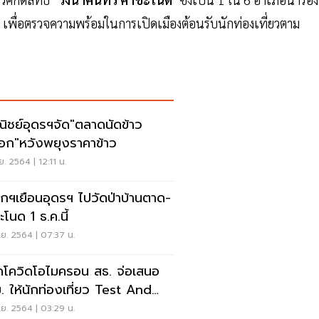
พื่อตรวจความพร้อมในการเปิดเมืองต้อนรับนักท่องเที่ยวตาม
ิชย์อุดรฯจัด"ตลาดนัดข้าว
ือก"หวังพยุงราคาข้าว
ย. 2564 | 12:11 น.
กฯเยือนอุดรฯ ไปวัดป่าบ้านตาด-
โนด 1 ธ.ค.นี้
ย. 2564 | 07:37 น.
ดโควิดโอไมครอน สธ. จ่อเสนอ
. ให้นักท่องเที่ยว Test And
 ตรวจ RT-PCR
ย. 2564 | 03:29 น.