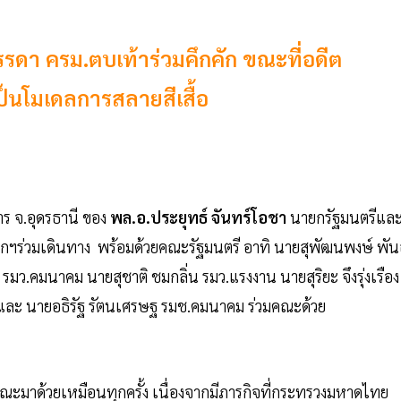
บรรดา ครม.ตบเท้าร่วมคึกคัก ขณะที่อดีต
เป็นโมเดลการสลายสีเสื้อ
การ จ.อุดรธานี ของ
พล.อ.ประยุทธ์ จันทร์โอชา
นายกรัฐมนตรีแล
ยกฯร่วมเดินทาง พร้อมด้วยคณะรัฐมนตรี อาทิ นายสุพัฒนพงษ์ พัน
มว.คมนาคม นายสุชาติ ชมกลิ่น รมว.แรงงาน นายสุริยะ จึงรุ่งเรือง
 และ นายอธิรัฐ รัตนเศรษฐ รมช.คมนาคม ร่วมคณะด้วย
คณะมาด้วยเหมือนทุกครั้ง เนื่องจากมีภารกิจที่กระทรวงมหาดไทย