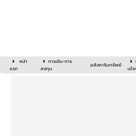
หน้า
การเงิน-การ
อสังหาริมทรัพย์
แรก
ลงทุน
นโย