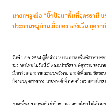
นายกฯจูงมือ “บิ๊กป้อม”พื้นที่อุดรธานี 
ประธานหมู่บ้านเสื้อแดง หวังเห็น อุดรฯ
วันที่ 1 ธ.ค. 2564 ผู้สื่อข่าวรายงาน การลงพื้นที่ตรวจราช
รมว.กลาโหม ในวันนี้ มี พล.อ.ประวิตร วงษ์สุวรรณ รองนา
มีเชาว์ รองนายกฯและรมว.พลังงาน นายศักดิ์สยาม ชิดชอบ ร
กิจ รมว.อุตสาหกรรม นายทรงศักดิ์ ทองศรี รมช.มหาดไทย
ขณะที่พล.อ.อนุพงษ์ เผ่าจินดา รมว.มหาดไทย ไม่ได้ร่วม