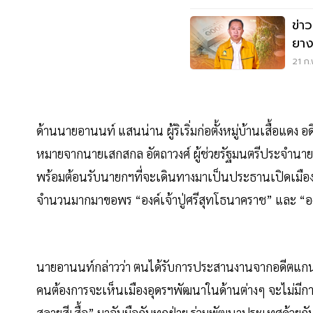
ข่า
ยาง
21 ก.
ด้านนายอานนท์ แสนน่าน ผู้ริเริ่มก่อตั้งหมู่บ้านเสื้อแด
หมายจากนายเสกสกล อัตถาวงศ์ ผู้ช่วยรัฐมนตรีประจำนาย
พร้อมต้อนรับนายกฯที่จะเดินทางมาเป็นประธานเปิดเมืองรับ
จำนวนมากมาขอพร “องค์เจ้าปู่ศรีสุทโธนาคราช” และ “องค
นายอานนท์กล่าวว่า ตนได้รับการประสานงานจากอดีตแกนนำ
คนต้องการจะเห็นเมืองอุดรฯพัฒนาในด้านต่างๆ จะไม่มีก
สลายสีเสื้อ” มาจับมือกับทุกฝ่าย ร่วมพัฒนาประเทศด้ว