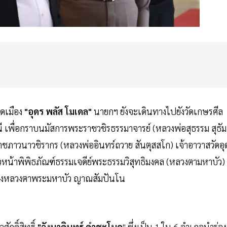
ิดเมือง
"อุดร พลัส โมเดล"
นายกฯ ยังจะเดินทางไปยังวัดเกษรศีล
านี เพื่อกราบนมัสการพระราชวชิรธรรมาจารย์ (หลวงพ่อสุธรรม สุธัม
ชภาวนาวชิรากร (หลวงพ่ออินทร์ถวาย สันตุสสโก) เจ้าอาวาสวัดอุ
วหน้าพิพิธภัณฑ์ธรรมเจดีย์พระธรรมวิสุทธิมงคล (หลวงตามหาบัว)
ขารของหลวงตาพระมหาบัว ญาณสัมปันโน
ักดิ์สิทธิ์
"วังนาคินทร์ คำชะโนด
" ซึ่งเป็น 1 ใน 6 อำเภอนำร่อง