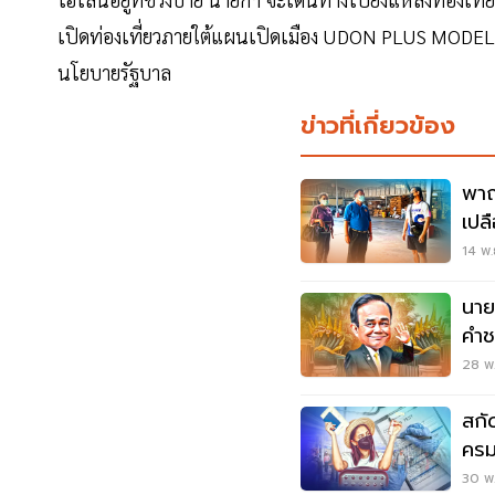
เปิดท่องเที่ยวภายใต้แผนเปิดเมือง UDON PLUS MODEL เ
นโยบายรัฐบาล
ข่าวที่เกี่ยวข้อง
พาณ
เปล
14 พ.
นาย
คำชะ
28 พ.
สกั
ครม
Go
30 พ.