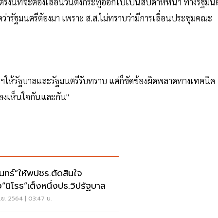
งตรงนี้ที่จะต้องเลื่อนวันตั้งกระทู้ออกไปเป็นสัปดาห์หน้า ทางรัฐมนต
งคิดว่ารัฐมนตรีต้องมา เพราะ ส.ส.ไม่ทราบว่ามีการเลื่อนประชุมคณะ
ห้รัฐบาลและรัฐมนตรีรับทราบ แต่ก็ขัดข้องผิดพลาดทางเทคนิค
ต้องเห็นใจกันและกัน"
รินทร์”ให้พปชร.ตัดสินใจ
ง“นิโรธ”เต็งหนึ่งปธ.วิปรัฐบาล
ย. 2564 | 03:47 น.