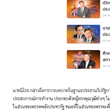
เปิ
ประ
04 พ
นาย
ประ
สภ
04 พ.
ศึก
สภา
04 พ.
นายนิโรธ กล่าวถึงการวางบทบาทในฐานะประธานวิปรัฐบาลว
ประสบการณ์การทำงาน ประกอบด้วยผู้ทรงคุณวุฒิต่างๆ ไม่
ในส่วนของพรรคพลังประชารัฐ ขณะที่ในส่วนของพรรคเพื่