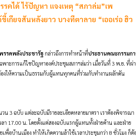
รรคได้ ไร้ปัญหา แจงเหตุ “สภาล่ม”เพ
ขี้เกียจสันหลังยาว บางทีตาลาย “เออเร่อ ฮิว
พรรคพลังประชารัฐ
กล่าวถึงการทำหน้าที่
ประธานคณะกรรมกา
พาะการแก้ไขปัญหาองค์ประชุมสภาฯล่มว่า เมื่อวันที่ 3 พ.ย. ที่ผ่
ี้ต้องให้ความเป็นธรรมกับผู้แทนทุกคนที่ร่วมกับทำงานผลักดัน
ำนวน 3 ฉบับ แต่ละฉบับมีรายละเอียดหลายมาตรา เราต้องพิจารณา
วงเวลา 17.00 น. โดยตั้งแต่สองฉบับแรกผู้แทนทั้งฝ่ายค้าน และฝ่าย
ื่อบ้านเมือง ทำให้เกิดความล้าใช้เวลาประชุมกว่า 8 ชั่วโมง ก็ต้