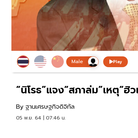
Play
“นิโรธ”แจง“สภาล่ม”เหตุ“ฮิว
By
ฐานเศรษฐกิจดิจิทัล
05 พ.ย. 64 | 07:46 น.