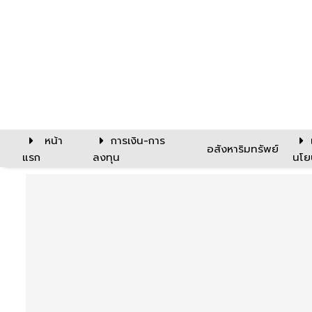
หน้า
การเงิน-การ
อสังหาริมทรัพย์
แรก
ลงทุน
นโย