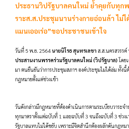
ประธานวิปรัฐบาลคนใหม่ ย้ำคุยกับทุกพ
ราะส.ส.ประชุมนานร่างกายอ่อนล้า ไม่ได้
แมนเออเร่อ”ขอประชาชนเข้าใจ
วันที่ 5 พ.ย. 2564
นายนิโรธ สุนทรเลขา
ส.ส.นครสวรรค์
ประสานงานพรรคร่วมรัฐบาลคนใหม่ (วิปรัฐบาล)
โดยเฉ
มา ตนยืนยันว่าการประชุมสภาฯ องค์ประชุมไม่ได้ล่ม ทั้งน
กฎหมายตั้งแต่ช่วงเช้า
วันดังกล่าวมีกฎหมายที่ต้องดำเนินการตามระเบียบวาระจ
ทุกมาตราตั้งแต่ฉบับที่ 1 และฉบับที่ 3 จนถึงฉบับที่ 3 ช่
รัฐบาลแทบไม่ได้ขยับ เพราะมีจิตสำนึกต้องผลักดันกฎหมายเพ