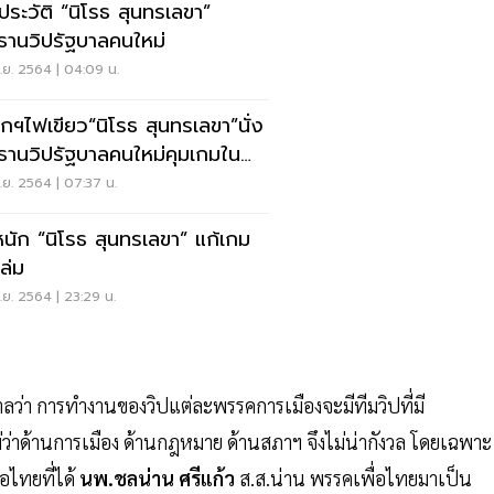
ดประวัติ “นิโรธ สุนทรเลขา”
ธานวิปรัฐบาลคนใหม่
.ย. 2564 | 04:09 น.
กฯไฟเขียว“นิโรธ สุนทรเลขา”นั่ง
ธานวิปรัฐบาลคนใหม่คุมเกมใน
า
ย. 2564 | 07:37 น.
หนัก “นิโรธ สุนทรเลขา” แก้เกม
ล่ม
ย. 2564 | 23:29 น.
่า การทำงานของวิปแต่ละพรรคการเมืองจะมีทีมวิปที่มี
ว่าด้านการเมือง ด้านกฎหมาย ด้านสภาฯ จึงไม่น่ากังวล โดยเฉพาะ
อไทยที่ได้
นพ.ชลน่าน ศรีแก้ว
ส.ส.น่าน พรรคเพื่อไทยมาเป็น