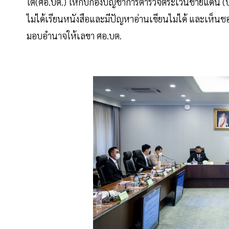
ใต้(ศอ.บต.) ให้กับกองบัญชาการตำรวจตระเวนชายแดน (บก
ไม่ได้เรียนหนังสือและมีปัญหาอ่านเขียนไม่ได้ และเ
มอบอำนาจให้เลขา ศอ.บต.