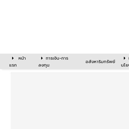
หน้า
การเงิน-การ
อสังหาริมทรัพย์
แรก
ลงทุน
นโย