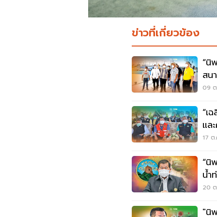
ข่าวที่เกี่ยวข้อง
“นิ
สนา
นาน
09 ต.
“เฉ
และ
สง
17 ต.
“นิ
น้ำ
ถน
20 ต.
"นิพ