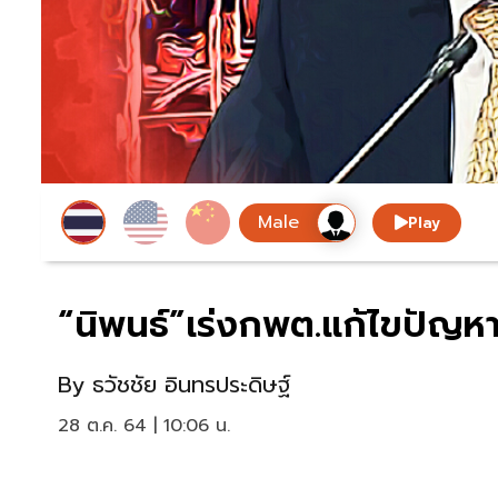
Play
“นิพนธ์”เร่งกพต.แก้ไขปัญหา
By
ธวัชชัย อินทรประดิษฐ์
28 ต.ค. 64 | 10:06 น.