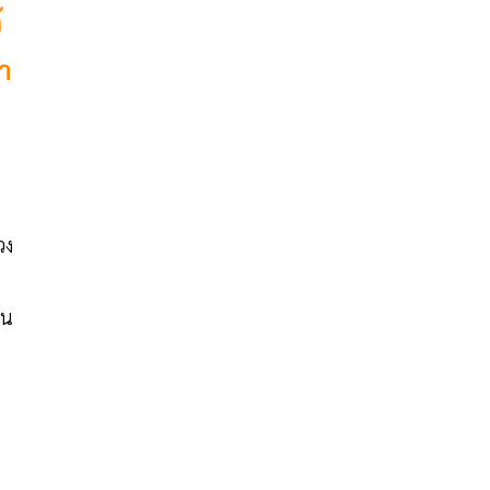
้
า
วง
ดน