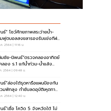
พนธ์” โชว์ศักยภาพสระว่ายน้ำ-
มฟุตบอลสงขลารองรับแข่งกีฬา
าชาติ
ค. 2564 | 11:16 น.
ลิมชัย-นิพนธ์”ตรวจคลองอาทิตย์
คลอง ร.1 แก้น้ำท่วม-น้ำแล้ง
ขลา
ค. 2564 | 09:48 น.
พนธ์”ล่องใต้รุดหารือแผนป้องกัน
ท่วมพัทลุง กำชับลดอุบัติเหุตทาง
น
ค. 2564 | 12:40 น.
นธ์"เชื่อ โควิด 5 จังหวัดใต้ ไม่