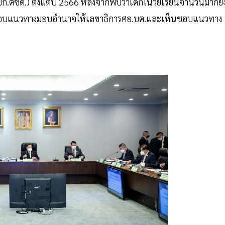
.ตชด.) ตั้งแต่ปี 2566 หลังจากพบว่าเด็กในวัยเรียนจำนวนมากยั
ห็นชอบแนวทางมอบอำนาจให้เลขาธิการศอ.บต.และเห็นชอบแนวทาง