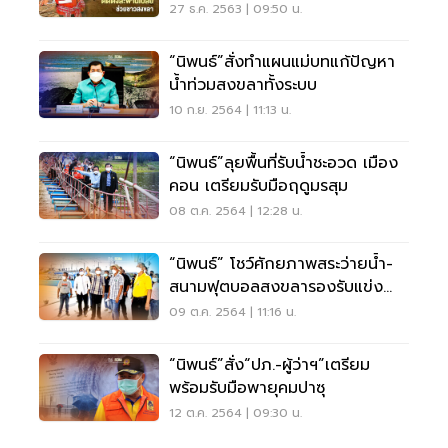
27 ธ.ค. 2563 | 09:50 น.
“นิพนธ์”สั่งทำแผนแม่บทแก้ปัญหา
น้ำท่วมสงขลาทั้งระบบ
10 ก.ย. 2564 | 11:13 น.
“นิพนธ์”ลุยพื้นที่รับน้ำชะอวด เมือง
คอน เตรียมรับมือฤดูมรสุม
08 ต.ค. 2564 | 12:28 น.
“นิพนธ์” โชว์ศักยภาพสระว่ายน้ำ-
สนามฟุตบอลสงขลารองรับแข่ง
กีฬานานาชาติ
09 ต.ค. 2564 | 11:16 น.
“นิพนธ์”สั่ง“ปภ.-ผู้ว่าฯ”เตรียม
พร้อมรับมือพายุคมปาซุ
12 ต.ค. 2564 | 09:30 น.