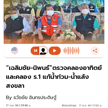
“เฉลิมชัย-นิพนธ์”ตรวจคลองอาทิตย์
และคลอง ร.1 แก้น้ำท่วม-น้ำแล้ง
สงขลา
By
ธวัชชัย อินทรประดิษฐ์
17 ต.ค. 64 | 09:48 น.
อัปเดตล่าสุด :
17 ต.ค. 64 | 17:02 น.