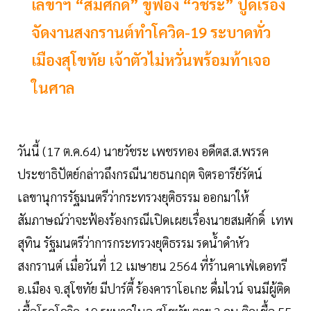
เลขาฯ “สมศักดิ์” ขู่ฟ้อง “วัชระ” ปูดเรื่อง
จัดงานสงกรานต์ทำโควิด-19 ระบาดทั่ว
เมืองสุโขทัย เจ้าตัวไม่หวั่นพร้อมท้าเจอ
ในศาล
วันนี้ (17 ต.ค.64) นายวัชระ เพชรทอง อดีตส.ส.พรรค
ประชาธิปัตย์กล่าวถึงกรณีนายธนกฤต จิตรอารีย์รัตน์
เลขานุการรัฐมนตรีว่ากระทรวงยุติธรรม ออกมาให้
สัมภาษณ์ว่าจะฟ้องร้องกรณีเปิดเผยเรื่องนายสมศักดิ์ เทพ
สุทิน รัฐมนตรีว่าการกระทรวงยุติธรรม รดน้ำดำหัว
สงกรานต์ เมื่อวันที่ 12 เมษายน 2564 ที่ร้านคาเฟ่เดอทรี
อ.เมือง จ.สุโขทัย มีปาร์ตี้ ร้องคาราโอเกะ ดื่มไวน์ จนมีผู้ติด