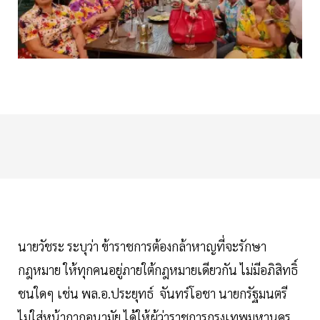
นายวัชระ ระบุว่า ข้าราชการต้องกล้าหาญที่จะรักษา
กฎหมาย ให้ทุกคนอยู่ภายใต้กฎหมายเดียวกัน ไม่มีอภิสิทธิ์
ชนใดๆ เช่น พล.อ.ประยุทธ์ จันทร์โอชา นายกรัฐมนตรี
ไม่ใส่หน้ากากอนามัย ได้ให้ผู้ว่าราชการกรุงเทพมหานคร