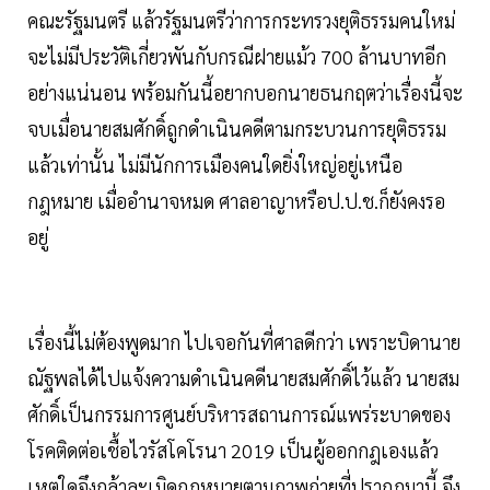
คณะรัฐมนตรี แล้วรัฐมนตรีว่าการกระทรวงยุติธรรมคนใหม่
จะไม่มีประวัติเกี่ยวพันกับกรณีฝายแม้ว 700 ล้านบาทอีก
อย่างแน่นอน พร้อมกันนี้อยากบอกนายธนกฤตว่าเรื่องนี้จะ
จบเมื่อนายสมศักดิ์ถูกดำเนินคดีตามกระบวนการยุติธรรม
แล้วเท่านั้น ไม่มีนักการเมืองคนใดยิ่งใหญ่อยู่เหนือ
กฎหมาย เมื่ออำนาจหมด ศาลอาญาหรือป.ป.ช.ก็ยังคงรอ
อยู่
เรื่องนี้ไม่ต้องพูดมาก ไปเจอกันที่ศาลดีกว่า เพราะบิดานาย
ณัฐพลได้ไปแจ้งความดำเนินคดีนายสมศักดิ์ไว้แล้ว นายสม
ศักดิ์เป็นกรรมการศูนย์บริหารสถานการณ์แพร่ระบาดของ
โรคติดต่อเชื้อไวรัสโคโรนา 2019 เป็นผู้ออกกฎเองแล้ว
เหตุใดจึงกล้าละเมิดกฎหมายตามภาพถ่ายที่ปรากฎมานี้ จึง