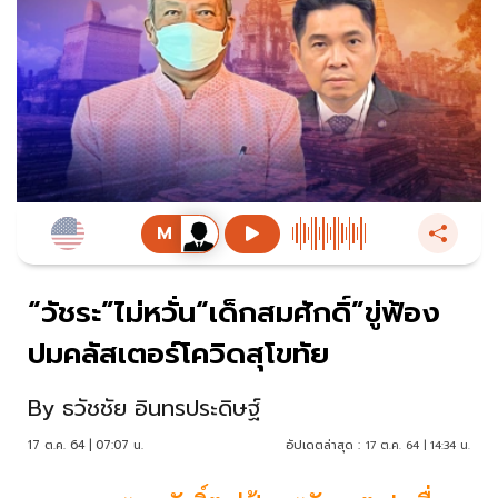
“วัชระ”ไม่หวั่น“เด็กสมศักดิ์”ขู่ฟ้อง
ปมคลัสเตอร์โควิดสุโขทัย
By
ธวัชชัย อินทรประดิษฐ์
17 ต.ค. 64 | 07:07 น.
อัปเดตล่าสุด :
17 ต.ค. 64 | 14:34 น.