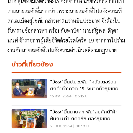
ไปจ.สุโขทัยมีเจตนาอะไร จึงอยากให้ นายธนกฤต กลับไป
ถามนายสมศักดิ์มากกว่า เพราะนายสมศักดิ์ไปแจ้งความที่
สภ.อ.เมืองสุโขทัย กล่าวหาตนว่าหมิ่นประมาท จึงต้องไป
รับทราบข้อกล่าวหา พร้อมกับพาบิดา นายณัฐพล ติวุตา
นนท์ ข้าราชการผู้เสียชีวิตด้วยโรคโควิด-19 จากการไปร่วม
งานกับนายสมศักดิ์ไปแจ้งความดำเนินคดีตามกฎหมาย
ข่าวที่เกี่ยวข้อง
“วัชระ”ยื่นป.ป.ช.ฟัน “คลัสเตอร์สม
ศักดิ์”ทำโควิด-19 ระบาดทั่วสุโขทัย
16 ส.ค. 2564 | 06:15 น.
“วัชระ”ยื่นนายกฯ ฟัน“สมศักดิ์”ฝ่า
ฝืนก.ม.ทำเกิดคลัสเตอร์สุโขทัย
23 ส.ค. 2564 | 08:10 น.