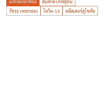
แท็กที่เกี่ยวข้อง
สมศักดิ์ เทพสุทิน
วัชระ เพชรทอง
โควิด-19
คลัสเตอร์สุโขทัย