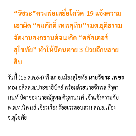
“วัชระ”ควงพ่อเหยื่อโควิด-19 แจ้งความ
เอาผิด “สมศักดิ์ เทพสุทิน”รมต.ยุติธรรม
จัดงานสงกรานต์จนเกิด “คลัสเตอร์
สุโขทัย” ทำให้มีคนตาย 3 ป่วยอีกหลาย
สิบ
วันนี้ (15 ต.ค.64) ที่ สภ.อ.เมืองสุโขทัย
นายวัชระ เพชร
ทอง
อดีตส.ส.ประชาธิปัตย์ พร้อมด้วยนายจีรพล ติวุตา
นนท์ บิดาของ นายณัฐพล ติวุตานนท์ เข้าแจ้งความกับ
พ.ต.ท.นิพนธ์ เขียวเรือง ร้อยเวรสอบสวน สภ.อ.เมือง
จ.สุโขทัย