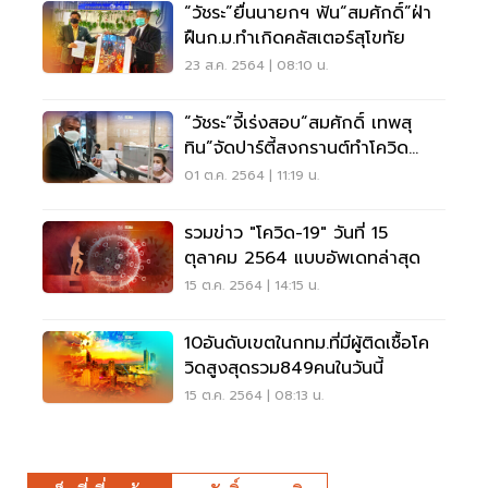
“วัชระ”ยื่นนายกฯ ฟัน“สมศักดิ์”ฝ่า
ฝืนก.ม.ทำเกิดคลัสเตอร์สุโขทัย
23 ส.ค. 2564 | 08:10 น.
“วัชระ”จี้เร่งสอบ“สมศักดิ์ เทพสุ
ทิน”จัดปาร์ตี้สงกรานต์ทำโควิด
ระบาดหนัก
01 ต.ค. 2564 | 11:19 น.
รวมข่าว "โควิด-19" วันที่ 15
ตุลาคม 2564 แบบอัพเดทล่าสุด
15 ต.ค. 2564 | 14:15 น.
10อันดับเขตในกทม.ที่มีผู้ติดเชื้อโค
วิดสูงสุดรวม849คนในวันนี้
15 ต.ค. 2564 | 08:13 น.