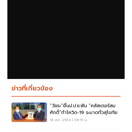
ข่าวที่เกี่ยวข้อง
“วัชระ”ยื่นป.ป.ช.ฟัน “คลัสเตอร์สม
ศักดิ์”ทำโควิด-19 ระบาดทั่วสุโขทัย
16 ส.ค. 2564 | 06:15 น.