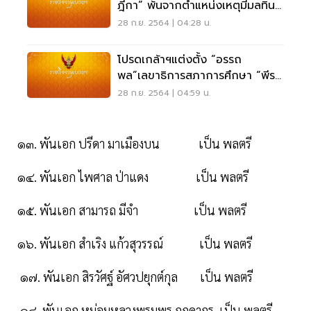
ฎีกา” พ้นจากตำแหน่งเหตุมีมลทิน
มัวหมอง
28 ก.ย. 2564 | 04:28 น.
โปรดเกล้าฯแต่งตั้ง “อรรถ
พล”เลขาธิการสภาการศึกษา “พีร
ศักดิ์”เลขาฯ สช.
28 ก.ย. 2564 | 04:59 น.
๑๓. พันเอก ปรีดา มาเมืองบน เป็น พลตรี
๑๔. พันเอก ไพศาล ป่าแดง เป็น พลตรี
๑๕. พันเอก สามารถ มีจํา เป็น พลตรี
๑๖. พันเอก สําเริง แก้วสุวรรณ์ เป็น พลตรี
๑๗. พันเอก สิรวัศฐ์ อัศวปยุกต์กุล เป็น พลตรี
๑๘. พันเอก หม่อมหลวงพรมพร กฤดากร เป็น พลตรี