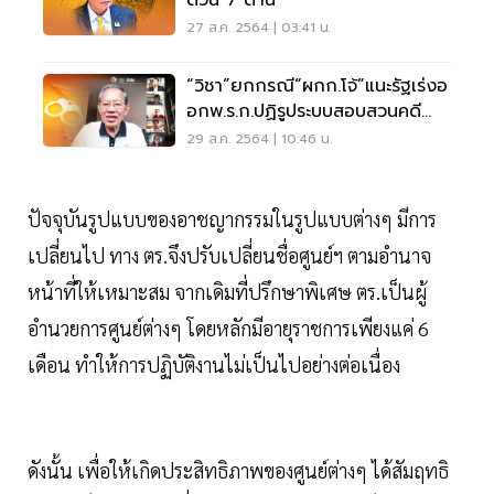
ด่วน 7 ด้าน
27 ส.ค. 2564 | 03:41 น.
“วิชา”ยกกรณี“ผกก.โจ้”แนะรัฐเร่งอ
อกพ.ร.ก.ปฏิรูประบบสอบสวนคดี
อาญา
29 ส.ค. 2564 | 10:46 น.
ปัจจุบันรูปแบบของอาชญากรรมในรูปแบบต่างๆ มีการ
เปลี่ยนไป ทาง ตร.จึงปรับเปลี่ยนชื่อศูนย์ฯ ตามอำนาจ
หน้าที่ให้เหมาะสม จากเดิมที่ปรึกษาพิเศษ ตร.เป็นผู้
อำนวยการศูนย์ต่างๆ โดยหลักมีอายุราชการเพียงแค่ 6
เดือน ทำให้การปฏิบัติงานไม่เป็นไปอย่างต่อเนื่อง
ดังนั้น เพื่อให้เกิดประสิทธิภาพของศูนย์ต่างๆ ได้สัมฤทธิ