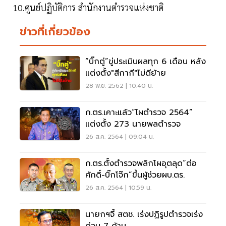
10.ศูนย์ปฏิบัติการ สำนักงานตำรวจแห่งชาติ
ข่าวที่เกี่ยวข้อง
“บิ๊กตู่”ขู่ประเมินผลทุก 6 เดือน หลัง
แต่งตั้ง"สีกากี"ไม่ดีย้าย
28 พ.ย. 2562 | 10:40 น.
ก.ตร.เคาะแล้ว“โผตำรวจ 2564”
แต่งตั้ง 273 นายพลตำรวจ
26 ส.ค. 2564 | 09:04 น.
ก.ตร.ตั้งตำรวจพลิกโผอุตลุด“ต่อ
ศักดิ์-บิ๊กโจ๊ก”ขึ้นผู้ช่วยผบ.ตร.
26 ส.ค. 2564 | 10:59 น.
นายกฯจี้ สตช. เร่งปฏิรูปตำรวจเร่ง