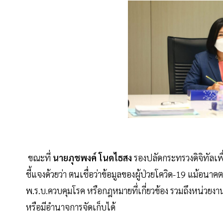
ขณะที่
นายภุชพงค์ โนดไธสง
รองปลัดกระทรวงดิจิทัลเพ
ชี้แจงด้วยว่า ตนเชื่อว่าข้อมูลของผู้ป่วยโควิด-19 แม้อ
พ.ร.บ.ควบคุมโรค หรือกฎหมายที่เกี่ยวข้อง รวมถึงหน
หรือมีอำนาจการจัดเก็บได้