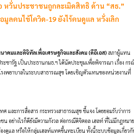
อ หวั่นประชาชนถูกละเมิดสิทธิ ด้าน “สธ.”
มูลคนไข้โควิด-19 ยังไร้คนดูแล หวั่งเลิก
าคมและดิจิทัลเพื่อเศรษฐกิจและสังคม (ดีอีเอส)
สภาผู้แทน
ประชารัฐ เป็นประธานกมธ.ฯ ได้นัดประชุมเพื่อพิจารณา เรื่อง กรณ
องโรงพยาบาลในระบบสาธารณสุข โดยเชิญตัวแทนของหน่วยงานที่
ทศ และการสื่อสาร กระทรวงสาธารณสุข ชี้แจง โดยยอมรับว่าการ
ย่างไรก็ดียังมีความกังวล ต่อกรณีดิจิตอล เฮลท์ ที่ไม่มีกฎหมา
้องดูแล หรือให้กลุ่มเฮลท์แทคขึ้นทะเบียน ทั้งนี้ระบบข้อมูลเกี่ยวกั