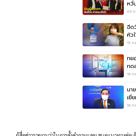
หวั
03 ก.
ฉีดว
หัวใ
15 ก.
ทยอ
ทดส
มือ
16 ก.
นาย
เยี
16 ก.
ผู้สื่อข่าวรายงานว่าในการตั้งคำถามและเสนอแนวทางต่อเจ้