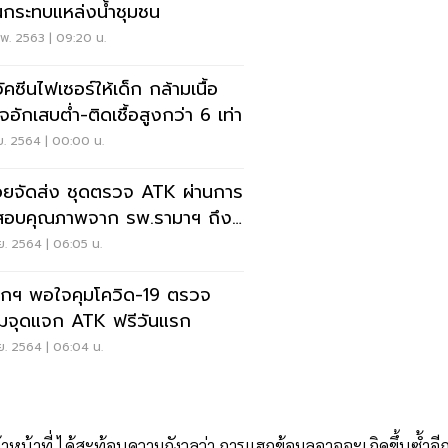
่นกระทบแหล่งน้ำชุมชน
พ. 2563 | 09:20 น.
ัคซีนไฟเซอร์ให้เด็ก กล้ามเนื้อ
จอักเสบต่ำ-ติดเชื้อสูงกว่า 6 เท่า
ย. 2564 | 00:00 น.
ยจัดส่ง ชุดตรวจ ATK ผ่านการ
อบคุณภาพจาก รพ.รามาฯ ถึง
ประชาชน
ย. 2564 | 06:05 น.
กฯ พอใจคุมโควิด-19 ตรวจ
่ยมจุดแจก ATK ฟรีวันแรก
ย. 2564 | 06:04 น.
าหน้าที่ ได้สะท้อนความกังวลว่า การแฮกข้อมูลอาจจะเกิดขึ้นซ้ำอี