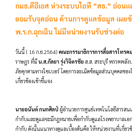
กมธ.ดีอีเอส ห่วงระบบไอที “สธ.” อ่อนแ
ยอมรับจุดอ่อน ด้านการดูแลข้อมูล เผยข้อ
พ.ร.ก.ฉุกเฉิน ไม่มีหน่วยงานรับช่วงต่อ
วันนี้ ( 16 ก.ย.2564)
คณะกรรมาธิการการสื่อสารโทรคมน
ราษฎร ที่มี
น.ส.กัลยา รุ่งวิจิตรชัย
ส.ส. สระบุรี พรรคพลัง
ภัยคุกตามทางไซเบอร์ โดยการละเมิดข้อมูลส่วนบุคคลข
เกี่ยวข้องเข้าชี้แจง
นายอนันต์ กนกศิลป์
ผู้อำนวยการศูนย์เทคโนโลยีสารสนเ
กำกับและดูแลจะมีกฎหมายเพื่อกำกับดูแลโรงพยาบาลเอกชน อ
กำกับ ดังนั้นแนวทางดูแลเบื้องต้นคือ ให้หน่วยงานที่เกี่ยวข