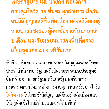
โฆษกรัฐบาล เผย นายกฯ พอใจการ
ควบคุมโควิด-19 ชื่นชมทุกฝ่ายร่วมมือกัน
จนมีสัญญาณดีขึ้นต่อเนื่อง หลังสถิติยอดผู้
หายป่วยแซงยอดผู้ติดเชื้อรายวันนานกว่า
1 เดือน แจงรับมอบหมายลงพื้นที่ตรวจ
เยี่ยมจุดแจก ATK ฟรีวันแรก
วันที่16 กันยายน 2564
นายธนกร วังบุญคงชนะ
โฆษก
ประจำสำนักนายกรัฐมนตรี เปิดเผยว่า
พล.อ.ประยุทธ์
จันทร์โอชา นายกรัฐมนตรีและรัฐมนตรีว่าการ
กระทรวงกลาโหม
พอใจการควบคุมการแพร่ระบาดไวรัส
โควิด -19
ในไทย ซึ่งมีสัญญาณดีขึ้นอย่างต่อเนื่อง แนว
โน้มผู้ติดเชื้อใหม่มีจำนวนลดลงทั้งในพี้นที่