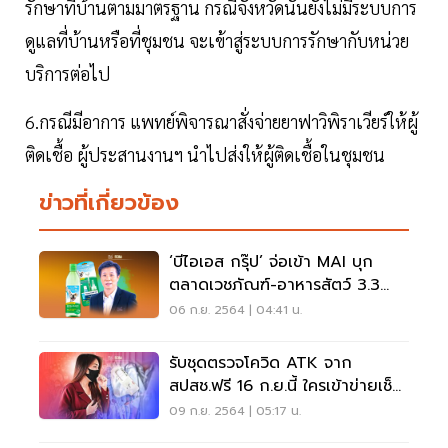
รักษาที่บ้านตามมาตรฐาน กรณีจังหวัดนั้นยังไม่มีระบบการ
ดูแลที่บ้านหรือที่ชุมชน จะเข้าสู่ระบบการรักษากับหน่วย
บริการต่อไป
6.กรณีมีอาการ แพทย์พิจารณาสั่งจ่ายยาฟาวิพิราเวียร์ให้ผู้
ติดเชื้อ ผู้ประสานงานฯ นำไปส่งให้ผู้ติดเชื้อในชุมชน
ข่าวที่เกี่ยวข้อง
‘บีไอเอส กรุ๊ป’ จ่อเข้า MAI บุก
ตลาดเวชภัณฑ์-อาหารสัตว์ 3.3
หมื่นล้าน
06 ก.ย. 2564 | 04:41 น.
รับชุดตรวจโควิด ATK จาก
สปสช.ฟรี 16 ก.ย.นี้ ใครเข้าข่ายเช็ค
เลย
09 ก.ย. 2564 | 05:17 น.