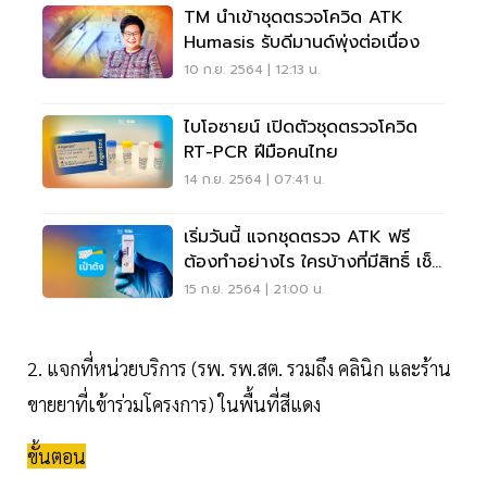
TM นำเข้าชุดตรวจโควิด ATK
Humasis รับดีมานด์พุ่งต่อเนื่อง
10 ก.ย. 2564 | 12:13 น.
ไบโอซายน์ เปิดตัวชุดตรวจโควิด
RT-PCR ฝีมือคนไทย
14 ก.ย. 2564 | 07:41 น.
เริ่มวันนี้ แจกชุดตรวจ ATK ฟรี
ต้องทำอย่างไร ใครบ้างที่มีสิทธิ์ เช็ค
เลย
15 ก.ย. 2564 | 21:00 น.
2. แจกที่หน่วยบริการ (รพ. รพ.สต. รวมถึง คลินิก และร้าน
ขายยาที่เข้าร่วมโครงการ) ในพื้นที่สีแดง
ขั้นตอน