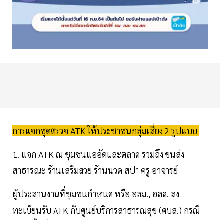
การแจกชุดตรวจ ATK ให้ประชาชนกลุ่มเสี่ยง 2 รูปแบบ
1. แจก ATK ณ ชุมชนแออัดและตลาด รวมถึง ขนส่ง
สาธารณะ ร้านเสริมสวย ร้านนวด สปา ครู อาจารย์
ผู้ประสานงานที่ชุมชนกำหนด หรือ อสม., อสส. ลง
ทะเบียนรับ ATK กับศูนย์บริการสาธารณสุข (ศบส.) กรณี