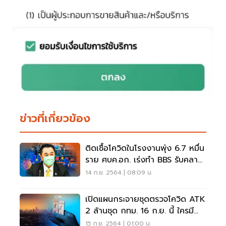
ข่าวที่เกี่ยวข้อง
ติดเชื้อโควิดในโรงงานพุ่ง 6.7 หมื่น
ราย ศบค.อก. เร่งทำ BBS รับคลาย
ล็อกดาวน์
14 ก.ย. 2564 | 08:09 น.
เปิดแผนกระจายชุดตรวจโควิด ATK
2 ล้านชุด กทม. 16 ก.ย. นี้ ใครมี
สิทธิ์ได้รับบ้าง
15 ก.ย. 2564 | 01:00 น.