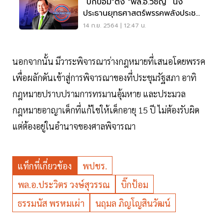
“บิ๊กป้อม"ตั้ง "พล.อ.วิชญ์” นั่ง
ประธานยุทธศาสตร์พรรคพลังประชา
รัฐ
14 ก.ย. 2564 | 12:47 น.
นอกจากนั้น มีวาระพิจารณาร่างกฎหมายที่เสนอโดยพรรค
เพื่อผลักดันเข้าสู่การพิจารณาของที่ประชุมรัฐสภา อาทิ
กฎหมายปราบปรามการทรมานอุ้มหาย และประมวล
กฎหมายอาญาเด็กที่แก้ไขให้เด็กอายุ 15 ปี ไม่ต้องรับผิด
แต่ต้องอยู่ในอำนาจของศาลพิจารณา
แท็กที่เกี่ยวข้อง
พปชร.
พล.อ.ประวิตร วงษ์สุวรรณ
บิ๊กป้อม
ธรรมนัส พรหมเผ่า
นฤมล ภิญโญสินวัฒน์