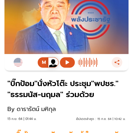
"บิ๊กป้อม"นั่งหัวโต๊ะ ประชุม"พปชร."
"ธรรมนัส-นฤมล" ร่วมด้วย
By
ดารารัตน์ มหิกุล
15 ก.ย. 64 | 01:44 น.
อัปเดตล่าสุด :
15 ก.ย. 64 | 10:42 น.