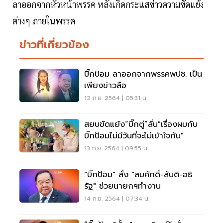
ลาออกจากหัวหน้าพรรค หลังเกิดกระแสข่าวความขัดแย้ง
ต่างๆ ภายในพรรค
ข่าวที่เกี่ยวข้อง
บิ๊กป้อม ลาออกจากพรรคพปช. เป็น
เพียงข่าวลือ
12 ก.ย. 2564 | 05:31 น.
สยบขัดแย้ง“บิ๊กตู่”ลั่น"เรื่องผมกับ
บิ๊กป้อมไม่มีวันที่จะไม่เข้าใจกัน"
13 ก.ย. 2564 | 09:55 น.
"บิ๊กป้อม" สั่ง "สมศักดิ์-สันติ-อธิ
รัฐ" ช่วยนายกฯทำงาน
14 ก.ย. 2564 | 07:34 น.