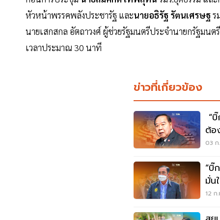
หัวหน้าพรรคพลังประชารัฐ และ
นายอธิรัฐ รัตนเศรษฐ
รม
นายเสกสกล อัตถาวงศ์ ผู้ช่วยรัฐมนตรีประจำนายกรัฐมนตรี
เวลาประมาณ 30 นาที
ข่าวที่เกี่ยวข้อง
“บิ
ต้อ
03 ก.
“บิ๊
มั่
12 ก.
สยบข