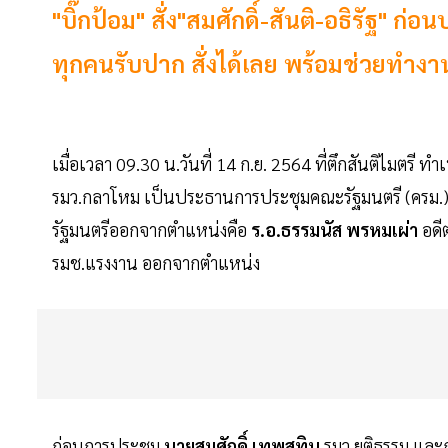
"บิ๊กป้อม" สั่ง"สมศักดิ์-สันติ-อธิรัฐ"
ทุกคนรับปาก สั่งได้เลย พร้อมช่วยทำงา
เมื่อเวลา 09.30 น.วันที่ 14 ก.ย. 2564 ที่ตึกสันติไมตรี ท
รมว.กลาโหม เป็นประธานการประชุมคณะรัฐมนตรี (ครม.) 
รัฐมนตรีออกจากตำแหน่งคือ
ร.อ.ธรรมนัส พรหมเผ่า
อดี
รมช.แรงงาน ออกจากตำแหน่ง
ก่อนการประชุม
นายสมศักดิ์ เทพสุทิน
รมว.ยุติธรรม แล