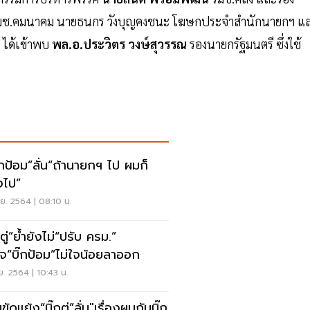
ช.คมนาคม นายธนกร วังบุญคงชนะ โฆษกประจำสำนักนายกฯ แ
 ได้เข้าพบ
พล.อ.ประวิตร วงษ์สุวรรณ
รองนายกรัฐมนตรี ซึ่งใช้
๊กป้อม”ลั่น“ถ้านายกฯ ไป ผมก็
งไป”
ย. 2564 | 08:10 น.
กตู่”ย้ำยังไม่“ปรับ ครม.”
นใจ“บิ๊กป้อม”ไม่ใจน้อยลาออก
ย. 2564 | 10:43 น.
ัดแย้ง“บิ๊กตู่”ลั่น"เรื่องผมกับบิ๊ก