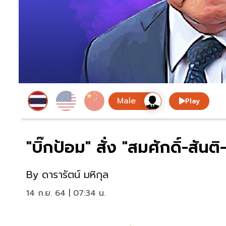
Play
"บิ๊กป้อม" สั่ง "สมศักดิ์-สั
By
ดารารัตน์ มหิกุล
14 ก.ย. 64 | 07:34 น.