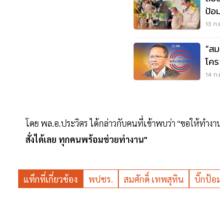
ป้อม
13 ก.
“สม
โคร
14 ก.
โดย พล.อ.ประวิตร ได้กล่าวกับคนที่เข้าพบว่า "ขอให้ทำงา
สั่งได้เลย ทุกคนพร้อมช่วยทำงาน"
แท็กที่เกี่ยวข้อง
พปชร.
สมศักดิ์ เทพสุทิน
บิ๊กป้อ