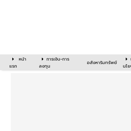
หน้า
การเงิน-การ
อสังหาริมทรัพย์
แรก
ลงทุน
นโย