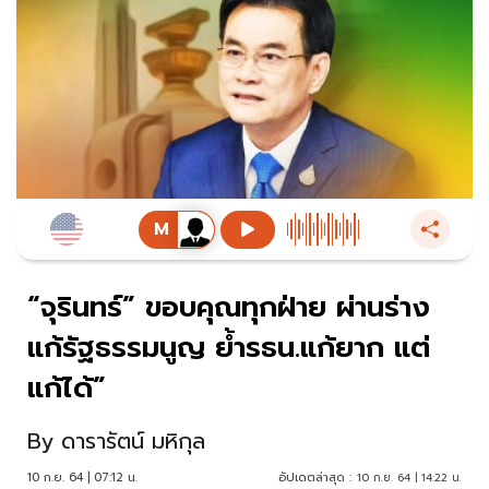
“จุรินทร์” ขอบคุณทุกฝ่าย ผ่านร่าง
แก้รัฐธรรมนูญ ย้ำรธน.แก้ยาก แต่
แก้ได้”
By
ดารารัตน์ มหิกุล
10 ก.ย. 64 | 07:12 น.
อัปเดตล่าสุด :
10 ก.ย. 64 | 14:22 น.