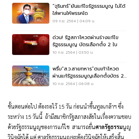
“จุรินทร์”ยันแก้ไขรัฐธรรมนูญ ไม่ได้
ใส่พานให้พรรคใด
09 ก.ย. 2564 | 04:09 น.
ด่วน! รัฐสภาโหวตผ่านร่างแก้ไข
รัฐธรรมนูญ บัตรเลือกตั้ง 2 ใบ
10 ก.ย. 2564 | 03:50 น.
พรึ่บ“ส.ว.สายทหาร”ตบเท้าโหวต
ผ่านแก้รัฐธรรมนูญเลือกตั้งบัตร 2
ใบ
10 ก.ย. 2564 | 06:08 น.
ขั้นตอนต่อไป ต้องรอไว้ 15 วัน ก่อนนำขึ้นทูลเกล้าฯ ซึ่ง
ระหว่าง 15 วันนี้ ถ้ามีสมาชิกรัฐสภาสงสัยในเรื่องความชอบ
ด้วยรัฐธรรมนูญของการแก้ไข สามารถยื่น
ศาลรัฐธรรม
นูญ
วินิจฉัยได้ แต่ ศาลรัฐธรรมนูญจะต้องวินิจฉัยให้เสร็จสิ้น