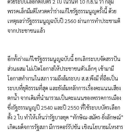
ด้วยระบบเลือกตั้งบัตร 2 ใบ ในวันที่ 10 ก.ย.นี้ ว่า กลุ่ม
พรรคเล็กมีมติโหวตคว่ำร่างแก้ไขรัฐธรรมนูญครั้งนี้ ด้วย
เหตุผลว่ารัฐธรรมนูญฉบับปี 2560 ผ่านการทำประชามติ
จากประชาชนแล้ว
อีกทั้งร่างแก้ไขรัฐธรรมนูญฉบับนี้ ยกเลิกระบบจัดสรรปัน
ส่วนผสม ไม่เปิดโอกาสให้ประชาชนตัวเล็กๆ เข้ามามี
โอกาสทำงานในสภา รวมถึงล้มระบบ ส.ส.พึงมี ที่ถือเป็น
ระบบที่ยุติธรรมที่สุด และยังล้มหลักการเรื่องคะแนนเสียง
ตกน้ำ จากเดิมที่นำมารวมเป็นคะแนนของพรรคการเมือง
ซึ่งรัฐธรรมนูญปี 2540 และปี 2550 ที่ใช้ระบบบัตรเลือก
ตั้ง 2 ใบ ทำให้เห็นว่ารัฐบาลยุค “ทักษิณ-สมัคร-ยิ่งลักษณ์”
เกิดเผด็จการรัฐสภา มีการคอร์รัปชัน เชิงนโยบายมโหฬาร