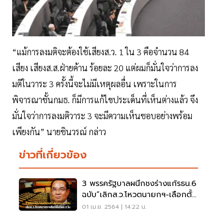
“แม้การลงมติจะต้องใช้เสียงส.ว. 1 ใน 3 คือจำนวน 84
เสียง เสียงส.ส.ฝ่ายค้าน ร้อยละ 20 แต่ผมก็มั่นใจว่าการลง
มติในวาระ 3 ครั้งนี้จะไม่มีเหตุผลอื่น เพราะในการ
พิจารณาชั้นกมธ. ก็มีการแก้ไขประเด็นที่เห็นต่างแล้ว จึง
มั่นใจว่าการลงมติวาระ 3 จะมีความเห็นชอบอย่างพร้อม
เพียงกัน” นายชินวรณ์ กล่าว
ข่าวที่เกี่ยวข้อง
3 พรรครัฐบาลผนึกชงร่างแก้รธน.6
ฉบับ“เลิกส.ว.โหวตนายกฯ-เลือกตั้ง
บัตร 2 ใบ
01 เม.ย. 2564 | 14:22 น.