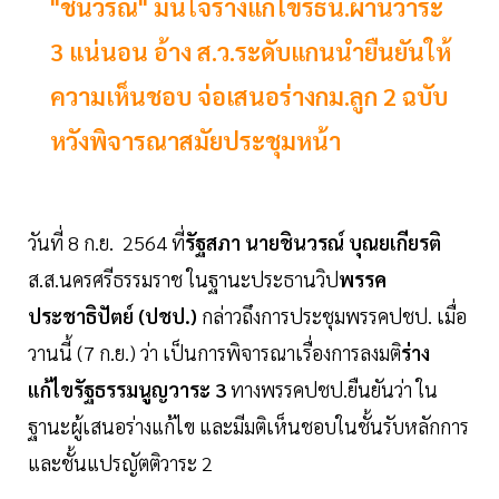
"ชินวรณ์" มั่นใจร่างแก้ไขรธน.ผ่านวาระ
3 แน่นอน อ้าง ส.ว.ระดับแกนนำยืนยันให้
ความเห็นชอบ จ่อเสนอร่างกม.ลูก 2 ฉบับ
หวังพิจารณาสมัยประชุมหน้า
วันที่ 8 ก.ย. 2564 ที่
รัฐสภา นายชินวรณ์ บุณยเกียรติ
ส.ส.นครศรีธรรมราช ในฐานะประธานวิป
พรรค
ประชาธิปัตย์ (ปชป.)
กล่าวถึงการประชุมพรรคปชป. เมื่อ
วานนี้ (7 ก.ย.) ว่า เป็นการพิจารณาเรื่องการลงมติ
ร่าง
แก้ไขรัฐธรรมนูญวาระ 3
ทางพรรคปชป.ยืนยันว่า ใน
ฐานะผู้เสนอร่างแก้ไข และมีมติเห็นชอบในชั้นรับหลักการ
และชั้นแปรญัตติวาระ 2