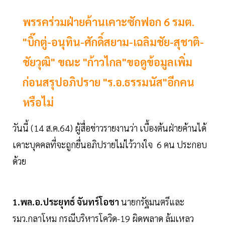
พรรคร่วมฝ่ายค้านเคาะซักฟอก 6 รมต.
"บิ๊กตู่-อนุทิน-ศักดิ์สยาม-เฉลิมชัย-สุชาติ-
ชัยวุฒิ" ขณะ "ก้าวไกล"ขอดูข้อมูลเพิ่ม
ก่อนสรุปอภิปราย "ร.อ.ธรรมนัส"อีกคน
หรือไม่
วันนี้ (14 ส.ค.64) ผู้สื่อข่าวรายงานว่า เบื้องต้นฝ่ายค้านได้
เคาะบุคคลที่จะถูกยื่นอภิปรายไม่ไว้วางใจ 6 คน ประกอบ
ด้วย
1.พล.อ.ประยุทธ์ จันทร์โอชา
นายกรัฐมนตรีและ
รมว.กลาโหม กรณีบริหารโควิด-19 ผิดพลาด ล้มเหลว