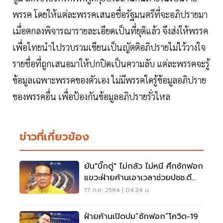
พรรค โดยให้แต่ละพรรคเสนอชื่อรัฐมนตรีที่จะอภิปรายมา
เมื่อตกลงพิจารณารายละเอียดเป็นที่ยุติแล้ว จึงส่งให้พรรค
เพื่อไทยนำไปรวบรวมเขียนเป็นญัตติอภิปรายไม่ไว้วางใจ
รายชื่อที่ถูกเสนอมาให้ปกปิดเป็นความลับ แต่ละพรรคจะรู้
ข้อมูลเฉพาะพรรคของตัวเอง ไม่มีพรรคใดรู้ข้อมูลอภิปราย
ของพรรคอื่น เพื่อป้องกันข้อมูลอภิปรายรั่วไหล
ข่าวที่เกี่ยวข้อง
ยัน"บิ๊กตู่" ไม่กลัว ไม่หนี ศึกซักฟอก
แขวะฝ่ายค้านเอาเวลาช่วยปชช.ดี
กว่า
17 ก.ค. 2564 | 04:24 น.
ฝ่ายค้านเปิดปม“ซักฟอก”โควิด-19