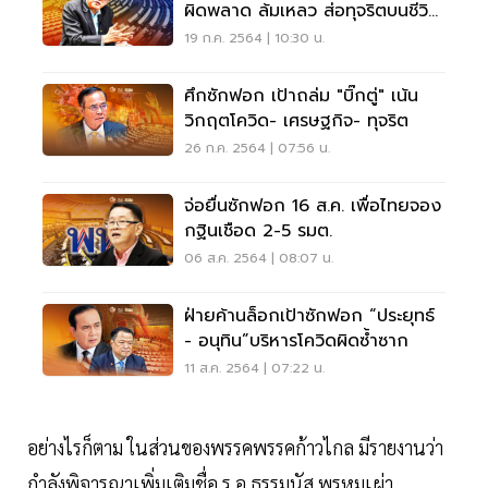
ผิดพลาด ล้มเหลว ส่อทุจริตบนชีวิต
ประชาชน
19 ก.ค. 2564 | 10:30 น.
ศึกซักฟอก เป้าถล่ม "บิ๊กตู่" เน้น
วิกฤตโควิด- เศรษฐกิจ- ทุจริต
26 ก.ค. 2564 | 07:56 น.
จ่อยื่นซักฟอก 16 ส.ค. เพื่อไทยจอง
กฐินเชือด 2-5 รมต.
06 ส.ค. 2564 | 08:07 น.
ฝ่ายค้านล็อกเป้าซักฟอก “ประยุทธ์
- อนุทิน”บริหารโควิดผิดซ้ำซาก
11 ส.ค. 2564 | 07:22 น.
อย่างไรก็ตาม ในส่วนของพรรคพรรคก้าวไกล มีรายงานว่า
กำลังพิจารณาเพิ่มเติมชื่อ ร.อ.ธรรมนัส พรหมเผ่า