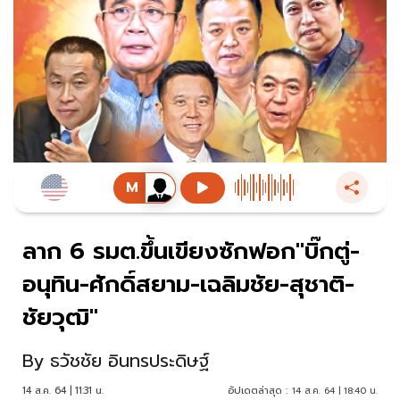
ลาก 6 รมต.ขึ้นเขียงซักฟอก"บิ๊กตู่-
อนุทิน-ศักดิ์สยาม-เฉลิมชัย-สุชาติ-
ชัยวุฒิ"
By
ธวัชชัย อินทรประดิษฐ์
14 ส.ค. 64 | 11:31 น.
อัปเดตล่าสุด :
14 ส.ค. 64 | 18:40 น.