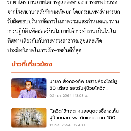
รักษาได้ที่บ้านภายใต้การดูแลติดตามอาการอย่างใกล้ชิด
จากโรงพยาบาลสังกัดกองทัพบก โดยกรมแพทย์ทหารบก
รับผิดชอบบริหารจัดการในภาพรวมและกำหนดแนวทาง
การปฏิบัติ เพื่อสอดรับนโยบายให้การทำงานเป็นไปใน
ทิศทางเดียวกันกับกระทรวงสาธารณสุขและเกิด
ประสิทธิภาพในการรักษาอย่างดีที่สุด
ข่าวที่เกี่ยวข้อง
นายก สั่งกองทัพ ขยายห้องไอซียู
80 เตียง รองรับผู้ป่วยโควิด
เหลือง-แดง
02 ก.ค. 2564 | 13:03 น.
"โควิด"วิกฤต หมออนุตตรชี้อาจเห็น
ผู้ป่วยนอน รพ.เกินแสน-ตาย 100
ในเร็ววัน
12 ก.ค. 2564 | 12:40 น.