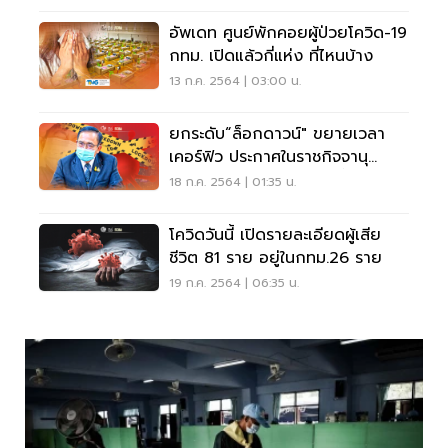
อัพเดท ศูนย์พักคอยผู้ป่วยโควิด-19
กทม. เปิดแล้วกี่แห่ง ที่ไหนบ้าง
13 ก.ค. 2564 | 03:00 น.
ยกระดับ“ล็อกดาวน์" ขยายเวลา
เคอร์ฟิว ประกาศในราชกิจจานุ
เบกษาแล้ว มีผล 20 ก.ค.นี้
18 ก.ค. 2564 | 01:35 น.
โควิดวันนี้ เปิดรายละเอียดผู้เสีย
ชีวิต 81 ราย อยู่ในกทม.26 ราย
19 ก.ค. 2564 | 06:35 น.