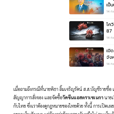
เป็
14 ก.
โควิ
87 
14 ก.
เปิ
จัง
14 ก.
เมื่อถามถึงกรณีที่นายพิธา ลิ้มเจริญรัตน์ ส.ส.บัญชีรายช
สัญญาการสั่งจอง และจัดซื้อ
วัคซีนแอสตราเซเนกา
นายเร
กับไทย ซึ่งเราต้องดูกฎหมายของไทยด้วย ทั้งนี้ การเปิดเ