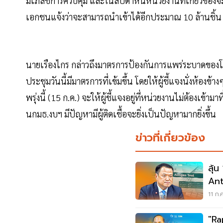
มีเภสัชการควบคุม และในสัปดาห์นี้หน่วยงานที่เกี่ยวข้อ
เอกชนแจ้งว่าจะสามารถนำเข้าได้อีกประมาณ 10 ล้านชิ้น
นายเรืองไกร กล่าวถึงมาตรการป้องกันการแพร่ระบาดของโค
ประชุมวันนี้มีมาตรการที่เข้มขึ้น โดยให้ผู้ชี้แจงนั่งห้องข้
พรุ่งนี้ (15 ก.ค.) จะให้ผู้ชี้แจงอยู่ที่หน่วยงานไม่ต้องเข้
นกมธ.งบฯ มีปัญหามีผู้ติดเชื้อจะยิ่งเป็นปัญหามากยิ่งขึ้น
ข่าวที่เกี่ยวข้อง
ลุ้
Ant
เอง
11 ก.
"Ra