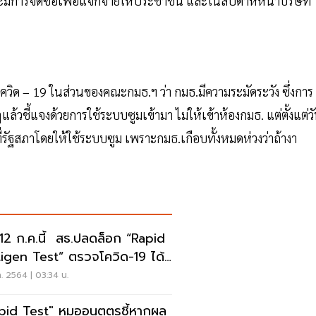
งจะมีการจัดซื้อเพื่อแจกจ่ายให้ประชาชน และในสัปดาห์หน้าบริษัท
วิด – 19 ในส่วนของคณะกมธ.ฯ ว่า กมธ.มีความระมัดระวัง ซึ่งการ
างๆแล้วชี้แจงด้วยการใช้ระบบซูมเข้ามา ไม่ให้เข้าห้องกมธ. แต่ตั้งแต่ว
ามาที่รัฐสภาโดยให้ใช้ระบบซูม เพราะกมธ.เกือบทั้งหมดห่วงว่าถ้างา
น 12 ก.ค.นี้ สธ.ปลดล็อก “Rapid
igen Test” ตรวจโควิด-19 ได้
ค. 2564 | 03:34 น.
pid Test" หมออนุตตรชี้หากผล