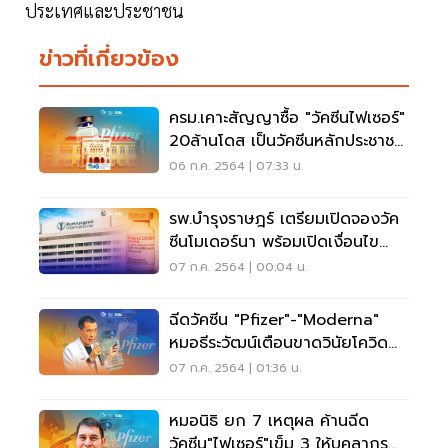
ประเทศและประชาชน
ข่าวที่เกี่ยวข้อง
ครม.เคาะสัญญาซื้อ "วัคซีนไฟเซอร์"
20ล้านโดส เป็นวัคซีนหลักประชาชน
ฉีดฟรี
06 ก.ค. 2564 | 07:33 น.
รพ.บำรุงราษฎร์ เตรียมเปิดจองวัค
ซีนโมเดอร์นา พร้อมเปิดเงื่อนไข
8ก.ค.นี้
07 ก.ค. 2564 | 00:04 น.
ฉีดวัคซีน "Pfizer"-"Moderna"
หมอธีระวัฒน์เตือนขาดวินัยโควิด
ระบาดได้อีก
07 ก.ค. 2564 | 01:36 น.
หมอนิธิ ยก 7 เหตุผล ค้านฉีด
วัคซีน"ไฟเซอร์"เข็ม 3 ให้บุคลากร