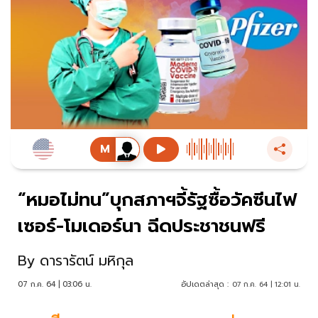
“หมอไม่ทน”บุกสภาฯจี้รัฐซื้อวัคซีนไฟ
เซอร์-โมเดอร์นา ฉีดประชาชนฟรี
By
ดารารัตน์ มหิกุล
07 ก.ค. 64 | 03:06 น.
อัปเดตล่าสุด :
07 ก.ค. 64 | 12:01 น.