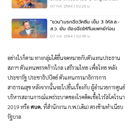
ทางการแพทย์
07 ก.ค. 2564 | 02:25 น.
"ชวน"เบรกฉีดวัคซีน เข็ม 3 ให้ส.ส.-
ส.ว. ยัน ต้องฉีดให้ทีมแพทย์ก่อน
07 ก.ค. 2564 | 02:38 น.
อย่างไรก็ตาม ทางกลุ่มได้ยื่นจดหมายกับตัวแทนประธาน
สภาฯ ตัวแทนพรรคก้าวไกล เสรีรวมไทย เพื่อไทย พลัง
ประชารัฐ ประชาธิปปัตย์ ตัวแทนกรรมาธิการการ
สาธารณสุข หลังจากนั้นจะไปยื่นเรื่องกับ ผู้อำนวยการศูนย์
บริหารสถานการณ์แพร่ระบาดของโรคติดเชื้อไวรัสโคโรนา
2019 หรือ
ศบค.
ที่สำนักงาน ก.พ.(เดิม) ตรงข้ามทำเนียบ
รัฐบาล