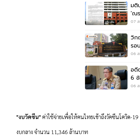
มติ
'ณร
สรร
07 ส.
วิก
รอบ
ใค
06 ส.
อดี
6 ข
06 ส.
"งบวัคซีน"
ค่าใช้จ่ายเพื่อให้คนไทยเข้าถึงวัคซีนโควิ
งบกลาง จำนวน 11,346 ล้านบาท