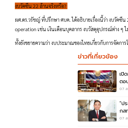
งบวัคซีน 22 ล้านจริงหรือ?
ผศ.ดร.วรัชญ์ ที่ปรึกษา ศบค. ได้อธิบายเรื่องนี้ว่า งบวั
operation เช่น เงินเดือนบุคลากร งบวัสดุอุปกรณ์ต่าง ๆ ไม
ทั้งยังขยายความว่า งบประมาณของไทยเกี่ยวกับการจัดกา
ข่าวที่เกี่ยวข้อง
เปิ
ตอบ
07 ส.
"ปร
กสท
นพ
07 ส.