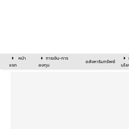
หน้า
การเงิน-การ
อสังหาริมทรัพย์
แรก
ลงทุน
นโย