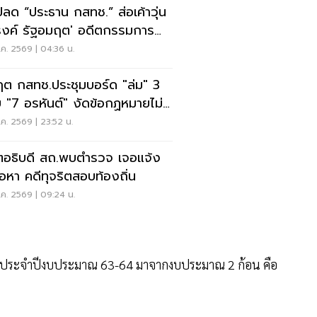
ปลด “ประธาน กสทช.” ส่อเค้าวุ่น
งค์ รัฐอมฤต' อดีตกรรมการ
หาโต้ข้อวินิจฉัย
ค. 2569 | 04:36 น.
ฤต กสทช.ประชุมบอร์ด "ล่ม" 3
 "7 อรหันต์" งัดข้อกฏหมายไม่มี
รยอมใคร
ค. 2569 | 23:52 น.
ตอธิบดี สถ.พบตำรวจ เจอแจ้ง
้อหา คดีทุจริตสอบท้องถิ่น
ค. 2569 | 09:24 น.
ด-19 ประจำปีงบประมาณ 63-64 มาจากงบประมาณ 2 ก้อน คือ